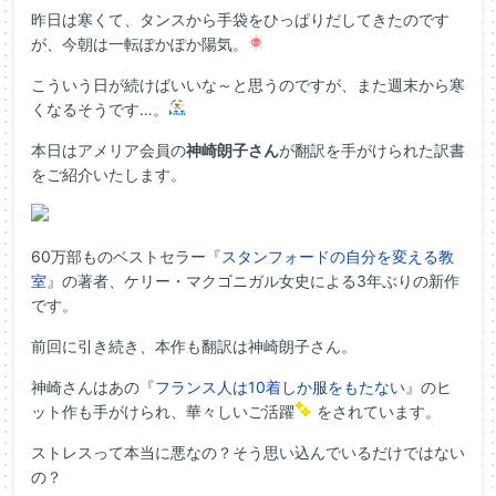
昨日は寒くて、タンスから手袋をひっぱりだしてきたのです
が、今朝は一転ぽかぽか陽気。
こういう日が続けばいいな～と思うのですが、また週末から寒
くなるそうです…。
本日はアメリア会員の
神崎朗子さん
が翻訳を手がけられた訳書
をご紹介いたします。
60万部ものベストセラー『
スタンフォードの自分を変える教
室
』の著者、ケリー・マクゴニガル女史による3年ぶりの新作
です。
前回に引き続き、本作も翻訳は神崎朗子さん。
神崎さんはあの『
フランス人は10着しか服をもたない
』のヒ
ット作も手がけられ、華々しいご活躍
をされています。
ストレスって本当に悪なの？そう思い込んでいるだけではない
の？