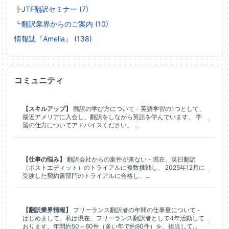
┣
JTF翻訳セミナー (7)
┗
翻訳業界からのご案内 (10)
情報誌『Amelia』 (138)
コミュニティ
【スキルアップ】
翻訳の学び方について - 英語学習の1つとして、
最近アメリアに入会し、翻訳をしながら英語を学んでいます。 学
習の仕方についてアドバイスください。 ...
【仕事の悩み】
翻訳会社からの案件が来ない - 現在、英日翻訳
（ポストエディット）のトライアルに複数挑戦し、 2025年12月に
受験した契約書部門のトライアルに合格し、...
【翻訳業界情報】
フリーランス翻訳者の年間の仕事量について -
はじめまして。私は現在、フリーランス翻訳者として4年活動して
おります。年間約50～60件（多い年で約90件）を、担当して...