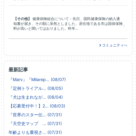
【その他】
健康保険組合について - 先日、国民健康保険の納入通
知書が届き、その額に呆然としました。居住地である市は国保保険
料が高いと聞いてはおりました。昨年...
コミュニティへ
最新記事
『Marv』『Milarep... (08/07)
『定例トライアル... (08/05)
『犬は生まれなが... (08/04)
【応募受付中！】2... (08/03)
『世界のスター伝... (07/31)
『天空史マップ ... (07/31)
年齢よりも重視さ... (07/31)