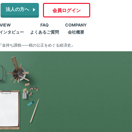
法人の方へ
会員ログイン
RVIEW
FAQ
COMPANY
インタビュー
よくあるご質問
会社概要
『金持ち課税――税の公正をめぐる経済史』