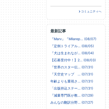
コミュニティへ
最新記事
『Marv』『Milarep... (08/07)
『定例トライアル... (08/05)
『犬は生まれなが... (08/04)
【応募受付中！】2... (08/03)
『世界のスター伝... (07/31)
『天空史マップ ... (07/31)
年齢よりも重視さ... (07/31)
「出版持込ステー... (07/31)
『減量専門医が教... (07/29)
みんなの翻訳分野... (07/27)