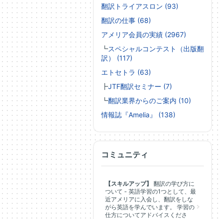
翻訳トライアスロン (93)
翻訳の仕事 (68)
アメリア会員の実績 (2967)
┗
スペシャルコンテスト（出版翻
訳） (117)
エトセトラ (63)
┣
JTF翻訳セミナー (7)
┗
翻訳業界からのご案内 (10)
情報誌『Amelia』 (138)
コミュニティ
【スキルアップ】
翻訳の学び方に
ついて - 英語学習の1つとして、最
近アメリアに入会し、翻訳をしな
がら英語を学んでいます。 学習の
仕方についてアドバイスくださ