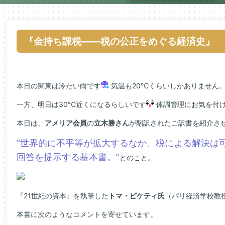
『金持ち課税――税の公正をめぐる経済史』
本日の関東は冷たい雨です
気温も20℃くらいしかありません
一方、明日は30℃近くになるらしいです
体調管理にお気を付
本日は、
アメリア会員
の
立木勝さん
が翻訳されたご訳書を紹介さ
“世界的に不平等が拡大するなか、税による解決は
回答を提示する基本書。”
とのこと。
『21世紀の資本』を執筆した
トマ・ピケティ氏
（パリ経済学校教
本書に次のようなコメントを寄せています。