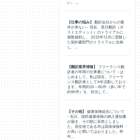
い。 ...
【仕事の悩み】
翻訳会社からの案
件が来ない - 現在、英日翻訳（ポ
ストエディット）のトライアルに
複数挑戦し、 2025年12月に受験し
た契約書部門のトライアルに合格
し、...
【翻訳業界情報】
フリーランス翻
訳者の年間の仕事量について - は
じめまして。私は現在、フリーラ
ンス翻訳者として4年活動しており
ます。年間約50～60件（多い年で
約90件）を、担当して...
【その他】
健康保険組合について
- 先日、国民健康保険の納入通知書
が届き、その額に呆然としまし
た。居住地である市は国保保険料
が高いと聞いてはおりました。昨
年...