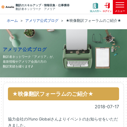
翻訳のスキルアップ・情報収集・仕事獲得
翻訳者ネットワーク アメリア
メニュー
法人の方へ
ログイン
ホーム
アメリア公式ブログ
★映像翻訳フォーラムのご紹介★
アメリア公式ブログ
翻訳者ネットワーク「アメリア」が、
最新情報やアメリア会員の方の
翻訳実績を綴ります♪
★映像翻訳フォーラムのご紹介★
2018-07-17
協力会社のiYuno Globalさんよりイベントのお知らせをいただ
きました。