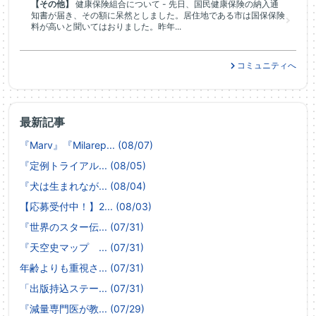
【その他】
健康保険組合について - 先日、国民健康保険の納入通
知書が届き、その額に呆然としました。居住地である市は国保保険
料が高いと聞いてはおりました。昨年...
コミュニティへ
最新記事
『Marv』『Milarep... (08/07)
『定例トライアル... (08/05)
『犬は生まれなが... (08/04)
【応募受付中！】2... (08/03)
『世界のスター伝... (07/31)
『天空史マップ ... (07/31)
年齢よりも重視さ... (07/31)
「出版持込ステー... (07/31)
『減量専門医が教... (07/29)