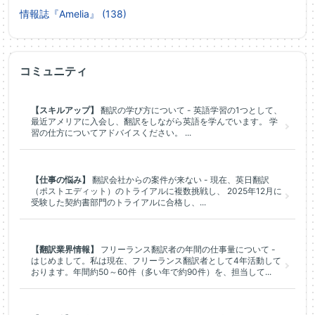
情報誌『Amelia』 (138)
コミュニティ
【スキルアップ】
翻訳の学び方について - 英語学習の1つとして、
最近アメリアに入会し、翻訳をしながら英語を学んでいます。 学
習の仕方についてアドバイスください。 ...
【仕事の悩み】
翻訳会社からの案件が来ない - 現在、英日翻訳
（ポストエディット）のトライアルに複数挑戦し、 2025年12月に
受験した契約書部門のトライアルに合格し、...
【翻訳業界情報】
フリーランス翻訳者の年間の仕事量について -
はじめまして。私は現在、フリーランス翻訳者として4年活動して
おります。年間約50～60件（多い年で約90件）を、担当して...