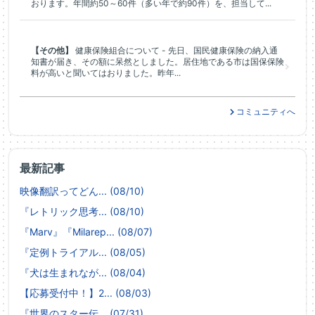
おります。年間約50～60件（多い年で約90件）を、担当して...
【その他】
健康保険組合について - 先日、国民健康保険の納入通
知書が届き、その額に呆然としました。居住地である市は国保保険
料が高いと聞いてはおりました。昨年...
コミュニティへ
最新記事
映像翻訳ってどん... (08/10)
『レトリック思考... (08/10)
『Marv』『Milarep... (08/07)
『定例トライアル... (08/05)
『犬は生まれなが... (08/04)
【応募受付中！】2... (08/03)
『世界のスター伝... (07/31)