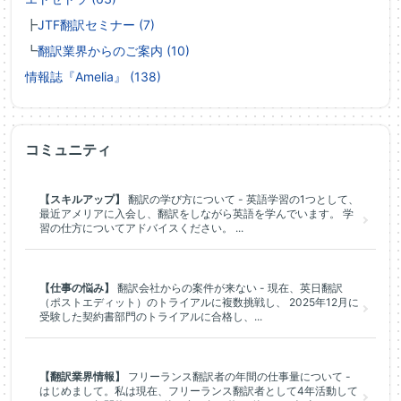
┣
JTF翻訳セミナー (7)
┗
翻訳業界からのご案内 (10)
情報誌『Amelia』 (138)
コミュニティ
【スキルアップ】
翻訳の学び方について - 英語学習の1つとして、
最近アメリアに入会し、翻訳をしながら英語を学んでいます。 学
習の仕方についてアドバイスください。 ...
【仕事の悩み】
翻訳会社からの案件が来ない - 現在、英日翻訳
（ポストエディット）のトライアルに複数挑戦し、 2025年12月に
受験した契約書部門のトライアルに合格し、...
【翻訳業界情報】
フリーランス翻訳者の年間の仕事量について -
はじめまして。私は現在、フリーランス翻訳者として4年活動して