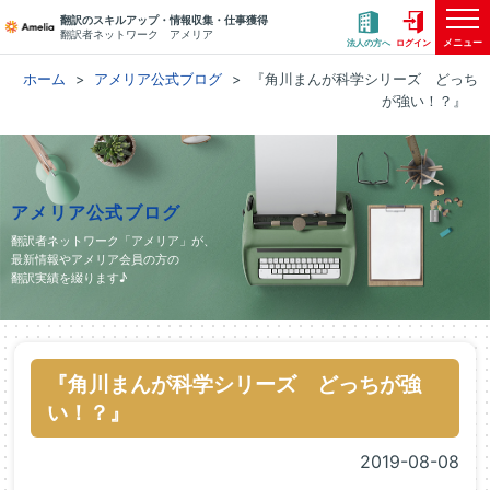
翻訳のスキルアップ・情報収集・仕事獲得
翻訳者ネットワーク アメリア
メニュー
法人の方へ
ログイン
ホーム
アメリア公式ブログ
『角川まんが科学シリーズ どっち
が強い！？』
アメリア公式ブログ
翻訳者ネットワーク「アメリア」が、
最新情報やアメリア会員の方の
翻訳実績を綴ります♪
『角川まんが科学シリーズ どっちが強
い！？』
2019-08-08