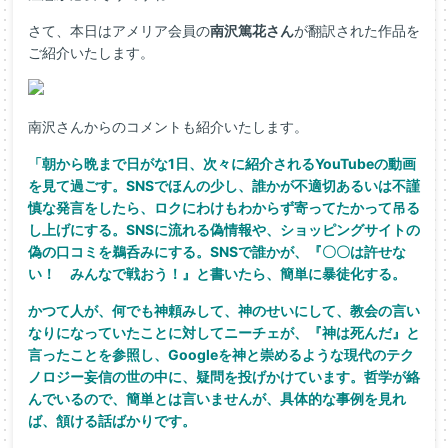
さて、本日はアメリア会員の
南沢篤花さん
が翻訳された作品を
ご紹介いたします。
南沢さんからのコメントも紹介いたします。
「朝から晩まで日がな1日、次々に紹介されるYouTubeの動画
を見て過ごす。SNSでほんの少し、誰かが不適切あるいは不謹
慎な発言をしたら、ロクにわけもわからず寄ってたかって吊る
し上げにする。SNSに流れる偽情報や、ショッピングサイトの
偽の口コミを鵜呑みにする。SNSで誰かが、『〇〇は許せな
い！ みんなで戦おう！』と書いたら、簡単に暴徒化する。
かつて人が、何でも神頼みして、神のせいにして、教会の言い
なりになっていたことに対してニーチェが、『神は死んだ』と
言ったことを参照し、Googleを神と崇めるような現代のテク
ノロジー妄信の世の中に、疑問を投げかけています。哲学が絡
んでいるので、簡単とは言いませんが、具体的な事例を見れ
ば、頷ける話ばかりです。