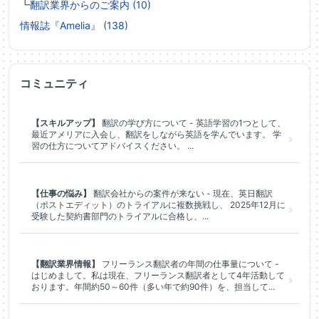
┗
翻訳業界からのご案内 (10)
情報誌『Amelia』 (138)
コミュニティ
【スキルアップ】
翻訳の学び方について - 英語学習の1つとして、
最近アメリアに入会し、翻訳をしながら英語を学んでいます。 学
習の仕方についてアドバイスください。 ...
【仕事の悩み】
翻訳会社からの案件が来ない - 現在、英日翻訳
（ポストエディット）のトライアルに複数挑戦し、 2025年12月に
受験した契約書部門のトライアルに合格し、...
【翻訳業界情報】
フリーランス翻訳者の年間の仕事量について -
はじめまして。私は現在、フリーランス翻訳者として4年活動して
おります。年間約50～60件（多い年で約90件）を、担当して...