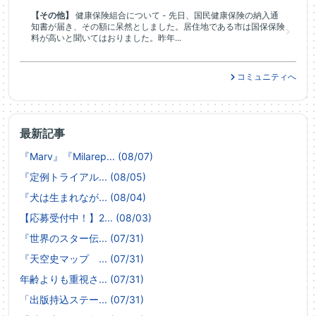
【その他】
健康保険組合について - 先日、国民健康保険の納入通
知書が届き、その額に呆然としました。居住地である市は国保保険
料が高いと聞いてはおりました。昨年...
コミュニティへ
最新記事
『Marv』『Milarep... (08/07)
『定例トライアル... (08/05)
『犬は生まれなが... (08/04)
【応募受付中！】2... (08/03)
『世界のスター伝... (07/31)
『天空史マップ ... (07/31)
年齢よりも重視さ... (07/31)
「出版持込ステー... (07/31)