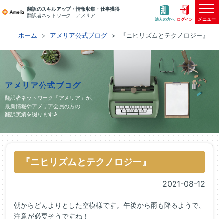
翻訳のスキルアップ・情報収集・仕事獲得
翻訳者ネットワーク アメリア
メニュー
法人の方へ
ログイン
ホーム
アメリア公式ブログ
『ニヒリズムとテクノロジー』
アメリア公式ブログ
翻訳者ネットワーク「アメリア」が、
最新情報やアメリア会員の方の
翻訳実績を綴ります♪
『ニヒリズムとテクノロジー』
2021-08-12
朝からどんよりとした空模様です。午後から雨も降るようで、
注意が必要そうですね！