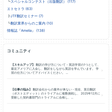
┗
スペシャルコンテスト（出版翻訳） (117)
エトセトラ (63)
┣
JTF翻訳セミナー (7)
┗
翻訳業界からのご案内 (10)
情報誌『Amelia』 (138)
コミュニティ
【スキルアップ】
翻訳の学び方について - 英語学習の1つとして、
最近アメリアに入会し、翻訳をしながら英語を学んでいます。 学
習の仕方についてアドバイスください。 ...
【仕事の悩み】
翻訳会社からの案件が来ない - 現在、英日翻訳
（ポストエディット）のトライアルに複数挑戦し、 2025年12月に
受験した契約書部門のトライアルに合格し、...