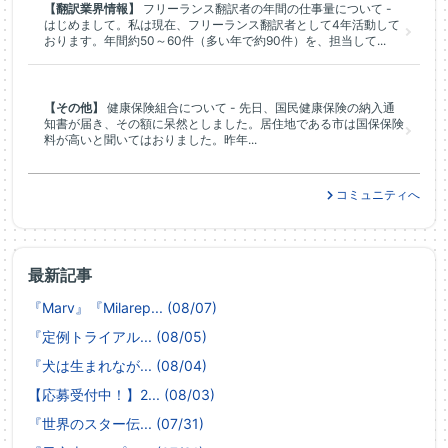
【翻訳業界情報】
フリーランス翻訳者の年間の仕事量について -
はじめまして。私は現在、フリーランス翻訳者として4年活動して
おります。年間約50～60件（多い年で約90件）を、担当して...
【その他】
健康保険組合について - 先日、国民健康保険の納入通
知書が届き、その額に呆然としました。居住地である市は国保保険
料が高いと聞いてはおりました。昨年...
コミュニティへ
最新記事
『Marv』『Milarep... (08/07)
『定例トライアル... (08/05)
『犬は生まれなが... (08/04)
【応募受付中！】2... (08/03)
『世界のスター伝... (07/31)