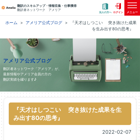
翻訳のスキルアップ・情報収集・仕事獲得
翻訳者ネットワーク アメリア
メニュー
法人の方へ
ログイン
ホーム
アメリア公式ブログ
『天才はしつこい 突き抜けた成果
を生み出す80の思考』
アメリア公式ブログ
翻訳者ネットワーク「アメリア」が、
最新情報やアメリア会員の方の
翻訳実績を綴ります♪
『天才はしつこい 突き抜けた成果を生
み出す80の思考』
2022-02-07