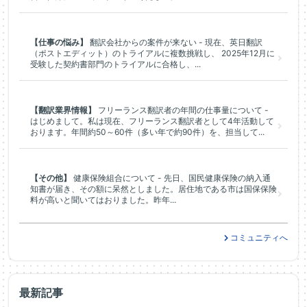
【仕事の悩み】
翻訳会社からの案件が来ない - 現在、英日翻訳
（ポストエディット）のトライアルに複数挑戦し、 2025年12月に
受験した契約書部門のトライアルに合格し、...
【翻訳業界情報】
フリーランス翻訳者の年間の仕事量について -
はじめまして。私は現在、フリーランス翻訳者として4年活動して
おります。年間約50～60件（多い年で約90件）を、担当して...
【その他】
健康保険組合について - 先日、国民健康保険の納入通
知書が届き、その額に呆然としました。居住地である市は国保保険
料が高いと聞いてはおりました。昨年...
コミュニティへ
最新記事