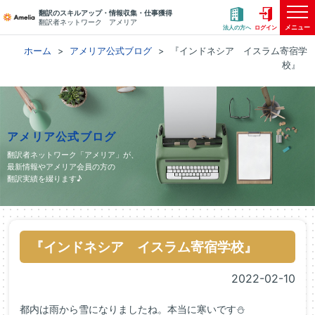
翻訳のスキルアップ・情報収集・仕事獲得
翻訳者ネットワーク アメリア
メニュー
法人の方へ
ログイン
ホーム
アメリア公式ブログ
『インドネシア イスラム寄宿学
校』
アメリア公式ブログ
翻訳者ネットワーク「アメリア」が、
最新情報やアメリア会員の方の
翻訳実績を綴ります♪
『インドネシア イスラム寄宿学校』
2022-02-10
都内は雨から雪になりましたね。本当に寒いです⛄