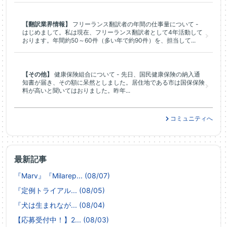
【翻訳業界情報】
フリーランス翻訳者の年間の仕事量について -
はじめまして。私は現在、フリーランス翻訳者として4年活動して
おります。年間約50～60件（多い年で約90件）を、担当して...
【その他】
健康保険組合について - 先日、国民健康保険の納入通
知書が届き、その額に呆然としました。居住地である市は国保保険
料が高いと聞いてはおりました。昨年...
コミュニティへ
最新記事
『Marv』『Milarep... (08/07)
『定例トライアル... (08/05)
『犬は生まれなが... (08/04)
【応募受付中！】2... (08/03)