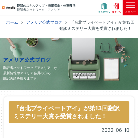
翻訳のスキルアップ・情報収集・仕事獲得
翻訳者ネットワーク アメリア
メニュー
法人の方へ
ログイン
ホーム
アメリア公式ブログ
『台北プライベートアイ』が第13回
翻訳ミステリー大賞を受賞されました！
アメリア公式ブログ
翻訳者ネットワーク「アメリア」が、
最新情報やアメリア会員の方の
翻訳実績を綴ります♪
『台北プライベートアイ』が第13回翻訳
ミステリー大賞を受賞されました！
2022-06-10