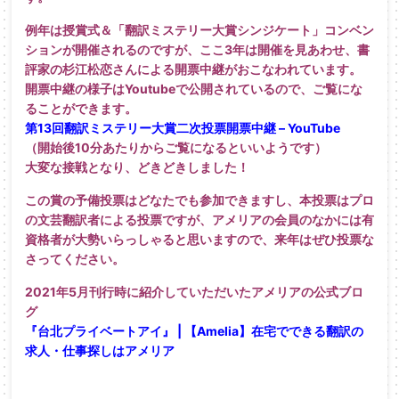
例年は授賞式＆「翻訳ミステリー大賞シンジケート」コンベン
ショ
ンが開催されるのですが、ここ3年は開催を見あわせ、書
評家の杉
江松恋さんによる開票中継がおこなわれています。
開票中継の様子はYoutubeで公開されているので、ご覧にな
ることができます。
第13回翻訳ミステリー大賞二次投票開票中継 – YouTube
（開始後10分あたりからご覧になるといいようです）
大変な接戦となり、どきどきしました！
この賞の予備投票はどなたでも参加できますし、本投票はプロ
の文
芸翻訳者による投票ですが、アメリアの会員のなかには有
資格者が
大勢いらっしゃると思いますので、
来年はぜひ投票な
さってください。
2021年5月刊行時に紹介していただいたアメリアの公式ブロ
グ
『台北プライベートアイ』 | 【Amelia】在宅でできる翻訳の
求人・仕事探しはアメリア