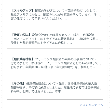
【スキルアップ】
翻訳の学び方について - 英語学習の1つとして、
最近アメリアに入会し、翻訳をしながら英語を学んでいます。 学
習の仕方についてアドバイスください。 ...
【仕事の悩み】
翻訳会社からの案件が来ない - 現在、英日翻訳
（ポストエディット）のトライアルに複数挑戦し、 2025年12月に
受験した契約書部門のトライアルに合格し、...
【翻訳業界情報】
フリーランス翻訳者の年間の仕事量について -
はじめまして。私は現在、フリーランス翻訳者として4年活動して
おります。年間約50～60件（多い年で約90件）を、担当して...
【その他】
健康保険組合について - 先日、国民健康保険の納入通
知書が届き、その額に呆然としました。居住地である市は国保保険
料が高いと聞いてはおりました。昨年...
コミュニティへ