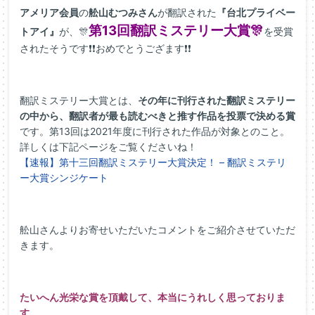
アメリア会員
の
舩山むつみさん
が翻訳された
『台北プライベー
第13回翻訳ミステリー
大賞🎊
トアイ』
が、🎊
を受賞
されたそうです❗❗おめでとうござます❗❗
翻訳ミステリー大賞とは、
その年に刊行された翻訳ミステリー
の中から、翻訳者が最も読むべきと推す作品を投票で決める賞
です。第13回は2021年度に刊行された作品が対象とのこと。
詳しくは下記ページをご覧くださいね！
【速報】第十三回翻訳ミステリー大賞決定！ – 翻訳ミステリ
ー大賞シンジケート
舩山さんよりお寄せいただいたコメントをご紹介させていただ
きます。
たいへん光栄な賞を頂戴して、本当にうれしく思っておりま
す。