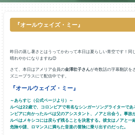
『オールウェイズ・ミー』
昨日の蒸し暑さとはうってかわって本日は夏らしい青空です！同
晴れやかになりますね😊
さて、本日はアメリア会員の
金澤壮子さん
が奇数話の字幕翻訳を
ズニープラスにて配信中です。
『オールウェイズ・ミー』
～あらすじ（公式ページより）～
ルペは22歳で、コロンビアで有名なシンガーソングライターであ
ンビアに向かったルペは父のアシスタント、ノアと出会う。事故
ルペはメキシコには戻らず残ることを決意する。彼女はノアと一
危険や謎、ロマンスに満ちた音楽の冒険に乗り出すのだった。