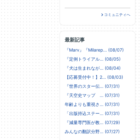
コミュニティへ
最新記事
『Marv』『Milarep... (08/07)
『定例トライアル... (08/05)
『犬は生まれなが... (08/04)
【応募受付中！】2... (08/03)
『世界のスター伝... (07/31)
『天空史マップ ... (07/31)
年齢よりも重視さ... (07/31)
「出版持込ステー... (07/31)
『減量専門医が教... (07/29)
みんなの翻訳分野... (07/27)