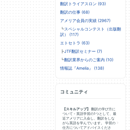
翻訳トライアスロン (93)
翻訳の仕事 (68)
アメリア会員の実績 (2967)
┗
スペシャルコンテスト（出版翻
訳） (117)
エトセトラ (63)
┣
JTF翻訳セミナー (7)
┗
翻訳業界からのご案内 (10)
情報誌『Amelia』 (138)
コミュニティ
【スキルアップ】
翻訳の学び方に
ついて - 英語学習の1つとして、最
近アメリアに入会し、翻訳をしな
がら英語を学んでいます。 学習の
仕方についてアドバイスくださ