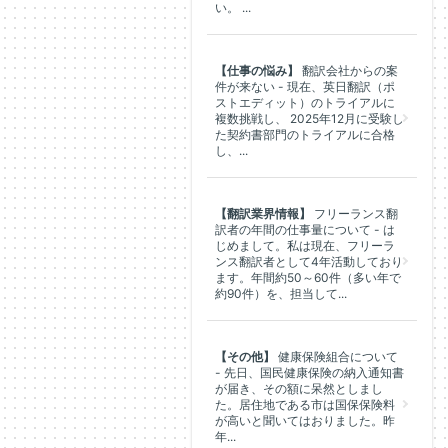
い。 ...
【仕事の悩み】
翻訳会社からの案
件が来ない - 現在、英日翻訳（ポ
ストエディット）のトライアルに
複数挑戦し、 2025年12月に受験し
た契約書部門のトライアルに合格
し、...
【翻訳業界情報】
フリーランス翻
訳者の年間の仕事量について - は
じめまして。私は現在、フリーラ
ンス翻訳者として4年活動しており
ます。年間約50～60件（多い年で
約90件）を、担当して...
【その他】
健康保険組合について
- 先日、国民健康保険の納入通知書
が届き、その額に呆然としまし
た。居住地である市は国保保険料
が高いと聞いてはおりました。昨
年...