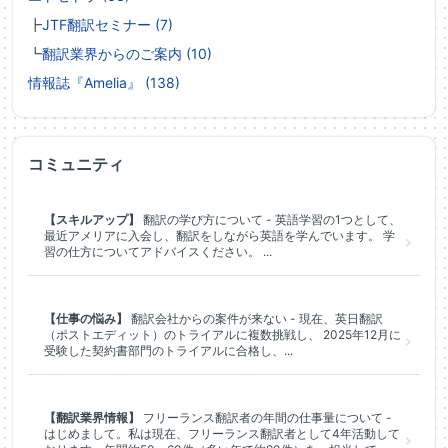
┣
JTF翻訳セミナー (7)
┗
翻訳業界からのご案内 (10)
情報誌『Amelia』 (138)
コミュニティ
【スキルアップ】
翻訳の学び方について - 英語学習の1つとして、
最近アメリアに入会し、翻訳をしながら英語を学んでいます。 学
習の仕方についてアドバイスください。 ...
【仕事の悩み】
翻訳会社からの案件が来ない - 現在、英日翻訳
（ポストエディット）のトライアルに複数挑戦し、 2025年12月に
受験した契約書部門のトライアルに合格し、...
【翻訳業界情報】
フリーランス翻訳者の年間の仕事量について -
はじめまして。私は現在、フリーランス翻訳者として4年活動して