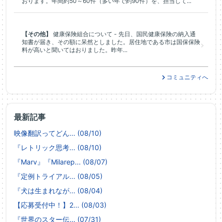
おります。年間約50～60件（多い年で約90件）を、担当して...
【その他】
健康保険組合について - 先日、国民健康保険の納入通
知書が届き、その額に呆然としました。居住地である市は国保保険
料が高いと聞いてはおりました。昨年...
コミュニティへ
最新記事
映像翻訳ってどん... (08/10)
『レトリック思考... (08/10)
『Marv』『Milarep... (08/07)
『定例トライアル... (08/05)
『犬は生まれなが... (08/04)
【応募受付中！】2... (08/03)
『世界のスター伝... (07/31)