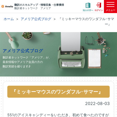
翻訳のスキルアップ・情報収集・仕事獲得
翻訳者ネットワーク アメリア
メニュー
法人の方へ
ログイン
ホーム
アメリア公式ブログ
『ミッキーマウスのワンダフル･サマ
ー』
アメリア公式ブログ
翻訳者ネットワーク「アメリア」が、
最新情報やアメリア会員の方の
翻訳実績を綴ります♪
『ミッキーマウスのワンダフル･サマー』
2022-08-03
551のアイスキャンディーをいただき、初めて食べたのですが