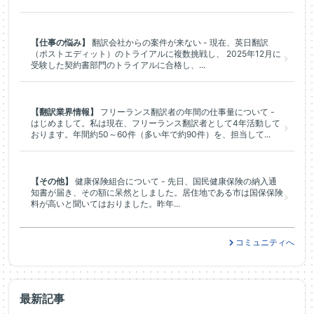
【仕事の悩み】
翻訳会社からの案件が来ない - 現在、英日翻訳
（ポストエディット）のトライアルに複数挑戦し、 2025年12月に
受験した契約書部門のトライアルに合格し、...
【翻訳業界情報】
フリーランス翻訳者の年間の仕事量について -
はじめまして。私は現在、フリーランス翻訳者として4年活動して
おります。年間約50～60件（多い年で約90件）を、担当して...
【その他】
健康保険組合について - 先日、国民健康保険の納入通
知書が届き、その額に呆然としました。居住地である市は国保保険
料が高いと聞いてはおりました。昨年...
コミュニティへ
最新記事