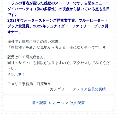
トラムの著者が綴った感動のストーリーです。自閉をニューロ
ダイバーシティ（脳の多様性）の視点から描いている点も注目
です。
2021年ウォーターストーンズ児童文学賞、ブルーピーター・
ブック賞受賞。2022年シュナイダー・ファミリー・ブック賞
オナー。
海外でも非常に評判の高い本書。
「多様性」を新たな見地から考える一冊になりそうです。🍀
版元はPHP研究所さん。
同社のサイトにも解説がありますので、アクセスしてみてくだ
さい。
→
CLICK！
アメリア事務局 河原🐕🐾
カテゴリー：
アメリア会員の実績
前の記事
«
ホーム
»
次の記事