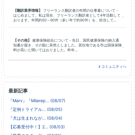
【翻訳業界情報】
フリーランス翻訳者の年間の仕事量について -
はじめまして。私は現在、フリーランス翻訳者として4年活動して
おります。年間約50～60件（多い年で約90件）を、担当して...
【その他】
健康保険組合について - 先日、国民健康保険の納入通
知書が届き、その額に呆然としました。居住地である市は国保保険
料が高いと聞いてはおりました。昨年...
コミュニティへ
最新記事
『Marv』『Milarep... (08/07)
『定例トライアル... (08/05)
『犬は生まれなが... (08/04)
【応募受付中！】2... (08/03)