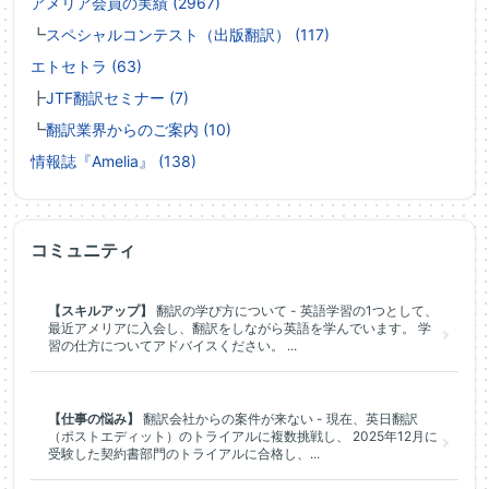
アメリア会員の実績 (2967)
┗
スペシャルコンテスト（出版翻訳） (117)
エトセトラ (63)
┣
JTF翻訳セミナー (7)
┗
翻訳業界からのご案内 (10)
情報誌『Amelia』 (138)
コミュニティ
【スキルアップ】
翻訳の学び方について - 英語学習の1つとして、
最近アメリアに入会し、翻訳をしながら英語を学んでいます。 学
習の仕方についてアドバイスください。 ...
【仕事の悩み】
翻訳会社からの案件が来ない - 現在、英日翻訳
（ポストエディット）のトライアルに複数挑戦し、 2025年12月に
受験した契約書部門のトライアルに合格し、...