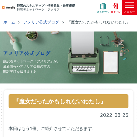
翻訳のスキルアップ・情報収集・仕事獲得
翻訳者ネットワーク アメリア
メニュー
法人の方へ
ログイン
ホーム
アメリア公式ブログ
『魔女だったかもしれないわたし』
アメリア公式ブログ
翻訳者ネットワーク「アメリア」が、
最新情報やアメリア会員の方の
翻訳実績を綴ります♪
『魔女だったかもしれないわたし』
2022-08-25
本日はもう1冊、ご紹介させていただきます。