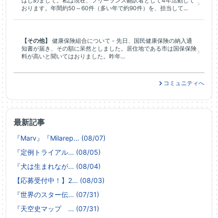
はじめまして。私は現在、フリーランス翻訳者として4年活動して
おります。年間約50～60件（多い年で約90件）を、担当して...
【その他】
健康保険組合について - 先日、国民健康保険の納入通
知書が届き、その額に呆然としました。居住地である市は国保保険
料が高いと聞いてはおりました。昨年...
コミュニティへ
最新記事
『Marv』『Milarep... (08/07)
『定例トライアル... (08/05)
『犬は生まれなが... (08/04)
【応募受付中！】2... (08/03)
『世界のスター伝... (07/31)
『天空史マップ ... (07/31)