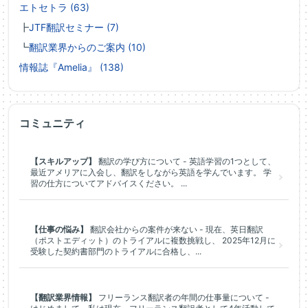
エトセトラ (63)
┣
JTF翻訳セミナー (7)
┗
翻訳業界からのご案内 (10)
情報誌『Amelia』 (138)
コミュニティ
【スキルアップ】
翻訳の学び方について - 英語学習の1つとして、
最近アメリアに入会し、翻訳をしながら英語を学んでいます。 学
習の仕方についてアドバイスください。 ...
【仕事の悩み】
翻訳会社からの案件が来ない - 現在、英日翻訳
（ポストエディット）のトライアルに複数挑戦し、 2025年12月に
受験した契約書部門のトライアルに合格し、...
【翻訳業界情報】
フリーランス翻訳者の年間の仕事量について -