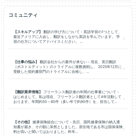
コミュニティ
【スキルアップ】
翻訳の学び方について - 英語学習の1つとして、
最近アメリアに入会し、翻訳をしながら英語を学んでいます。 学
習の仕方についてアドバイスください。 ...
【仕事の悩み】
翻訳会社からの案件が来ない - 現在、英日翻訳
（ポストエディット）のトライアルに複数挑戦し、 2025年12月に
受験した契約書部門のトライアルに合格し、...
【翻訳業界情報】
フリーランス翻訳者の年間の仕事量について -
はじめまして。私は現在、フリーランス翻訳者として4年活動して
おります。年間約50～60件（多い年で約90件）を、担当して...
【その他】
健康保険組合について - 先日、国民健康保険の納入通
知書が届き、その額に呆然としました。居住地である市は国保保険
料が高いと聞いてはおりました。昨年...