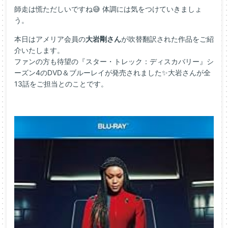
師走は慌ただしいですね😅 体調には気をつけていきましょ
う。
本日はアメリア会員の
大岩剛さん
が吹替翻訳された作品をご紹
介いたします。
ファンの方も待望の『スター・トレック：ディスカバリー』シ
ーズン4のDVD＆ブルーレイが発売されました✨大岩さんが全
13話をご担当とのことです。