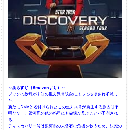
～あらすじ（Amazonより）～
ブックの故郷が未知の重力異常現象によって破壊され消滅し
た。
新たにDMAと名付けられたこの重力異常が発生する原因は不
明だが、、銀河系の他の惑星にも破壊が及ぶことが予測され
る。
ディスカバリー号は銀河系の未曾有の危機を救うため、決死の