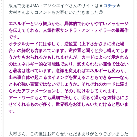
版元であるJMA・アソシエイツさんのサイトは
★
コチラ
★
大村さんよりコメントもお寄せいただきました😊
エネルギーという観点から、具体的でわかりやすいメッ
セージ
を伝えてくれる、人気作家サンドラ・アン・
テイラーの最新作
です。
オラクルカードには珍しく、逆位置（上下さかさまに出た場
合）の
解釈も含まれています。逆位置と聞くと少し構えてしま
うかたもお
られるかもしれませんが、
カードによって示される
のはエネルギー的な可能性であり、変えら
れない運命ではない
と著者は述べています。意識を変えればエネル
ギーも変わり、
出来事自体や起こるタイミングを変えることもでき
る――なん
とも心強い言葉ではないでしょうか。それぞれのカード
に添え
られたアファメーションも、その手助けをしてくれます。
アートワークもとても繊細で美しく、明るく温かな気持ちにさ
せて
くれるものが多く、世界観をお楽しみいただけると思いま
す。
大村さん、この度はお知らせいただきありがとうございました