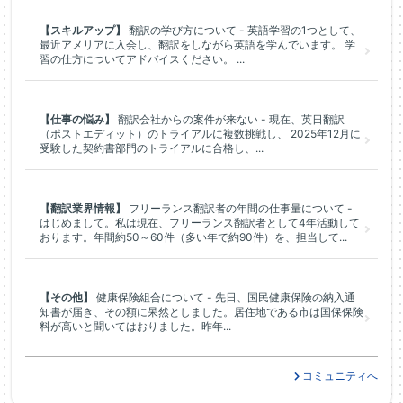
【スキルアップ】
翻訳の学び方について - 英語学習の1つとして、
最近アメリアに入会し、翻訳をしながら英語を学んでいます。 学
習の仕方についてアドバイスください。 ...
【仕事の悩み】
翻訳会社からの案件が来ない - 現在、英日翻訳
（ポストエディット）のトライアルに複数挑戦し、 2025年12月に
受験した契約書部門のトライアルに合格し、...
【翻訳業界情報】
フリーランス翻訳者の年間の仕事量について -
はじめまして。私は現在、フリーランス翻訳者として4年活動して
おります。年間約50～60件（多い年で約90件）を、担当して...
【その他】
健康保険組合について - 先日、国民健康保険の納入通
知書が届き、その額に呆然としました。居住地である市は国保保険
料が高いと聞いてはおりました。昨年...
コミュニティへ