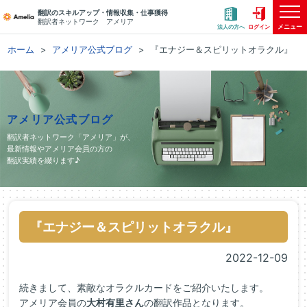
翻訳のスキルアップ・情報収集・仕事獲得
翻訳者ネットワーク アメリア
メニュー
法人の方へ
ログイン
ホーム
アメリア公式ブログ
『エナジー＆スピリットオラクル』
アメリア公式ブログ
翻訳者ネットワーク「アメリア」が、
最新情報やアメリア会員の方の
翻訳実績を綴ります♪
『エナジー＆スピリットオラクル』
2022-12-09
続きまして、素敵なオラクルカードをご紹介いたします。
アメリア会員の
大村有里さん
の翻訳作品となります。