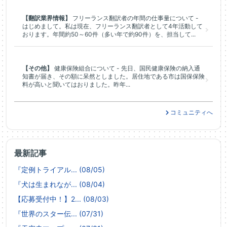
【翻訳業界情報】
フリーランス翻訳者の年間の仕事量について -
はじめまして。私は現在、フリーランス翻訳者として4年活動して
おります。年間約50～60件（多い年で約90件）を、担当して...
【その他】
健康保険組合について - 先日、国民健康保険の納入通
知書が届き、その額に呆然としました。居住地である市は国保保険
料が高いと聞いてはおりました。昨年...
コミュニティへ
最新記事
『定例トライアル... (08/05)
『犬は生まれなが... (08/04)
【応募受付中！】2... (08/03)
『世界のスター伝... (07/31)