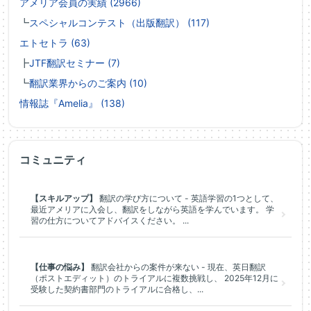
アメリア会員の実績 (2966)
┗
スペシャルコンテスト（出版翻訳） (117)
エトセトラ (63)
┣
JTF翻訳セミナー (7)
┗
翻訳業界からのご案内 (10)
情報誌『Amelia』 (138)
コミュニティ
【スキルアップ】
翻訳の学び方について - 英語学習の1つとして、
最近アメリアに入会し、翻訳をしながら英語を学んでいます。 学
習の仕方についてアドバイスください。 ...
【仕事の悩み】
翻訳会社からの案件が来ない - 現在、英日翻訳
（ポストエディット）のトライアルに複数挑戦し、 2025年12月に
受験した契約書部門のトライアルに合格し、...