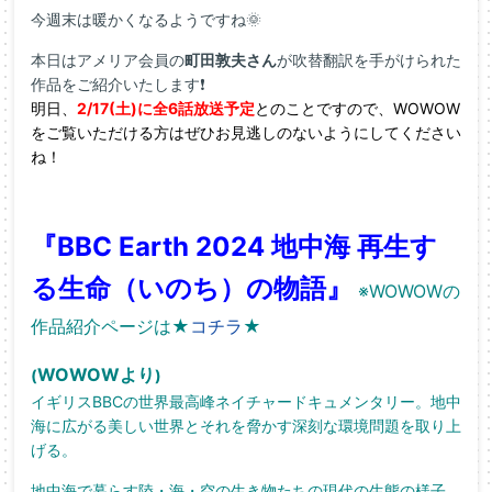
今週末は暖かくなるようですね🌞
本日はアメリア会員の
町田敦夫さん
が吹替翻訳を手がけられた
作品をご紹介いたします❗
明日、
2/17(土)に全6話放送予定
とのことですので、WOWOW
をご覧いただける方はぜひお見逃しのないようにしてください
ね！
『BBC Earth 2024 地中海 再生す
る生命（いのち）の物語』
※WOWOWの
作品紹介ページは★
コチラ
★
WOWOWより
(
)
イギリスBBCの世界最高峰ネイチャードキュメンタリー。地中
海に広がる美しい世界とそれを脅かす深刻な環境問題を取り上
げる。
地中海で暮らす陸・海・空の生き物たちの現代の生態の様子