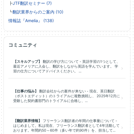
┣
JTF翻訳セミナー (7)
┗
翻訳業界からのご案内 (10)
情報誌『Amelia』 (138)
コミュニティ
【スキルアップ】
翻訳の学び方について - 英語学習の1つとして、
最近アメリアに入会し、翻訳をしながら英語を学んでいます。 学
習の仕方についてアドバイスください。 ...
【仕事の悩み】
翻訳会社からの案件が来ない - 現在、英日翻訳
（ポストエディット）のトライアルに複数挑戦し、 2025年12月に
受験した契約書部門のトライアルに合格し、...
【翻訳業界情報】
フリーランス翻訳者の年間の仕事量について -
はじめまして。私は現在、フリーランス翻訳者として4年活動して
おります。年間約50～60件（多い年で約90件）を、担当して...