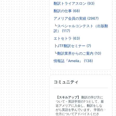
翻訳トライアスロン (93)
翻訳の仕事 (68)
アメリア会員の実績 (2967)
┗
スペシャルコンテスト（出版翻
訳） (117)
エトセトラ (63)
┣
JTF翻訳セミナー (7)
┗
翻訳業界からのご案内 (10)
情報誌『Amelia』 (138)
コミュニティ
【スキルアップ】
翻訳の学び方に
ついて - 英語学習の1つとして、最
近アメリアに入会し、翻訳をしな
がら英語を学んでいます。 学習の
仕方についてアドバイスくださ