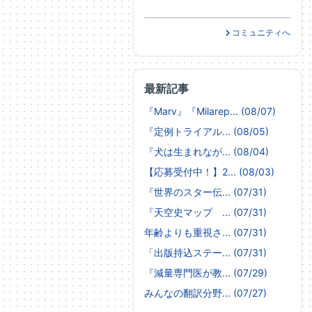
コミュニティへ
最新記事
『Marv』『Milarep... (08/07)
『定例トライアル... (08/05)
『犬は生まれなが... (08/04)
【応募受付中！】2... (08/03)
『世界のスター伝... (07/31)
『天空史マップ ... (07/31)
年齢よりも重視さ... (07/31)
「出版持込ステー... (07/31)
『減量専門医が教... (07/29)
みんなの翻訳分野... (07/27)