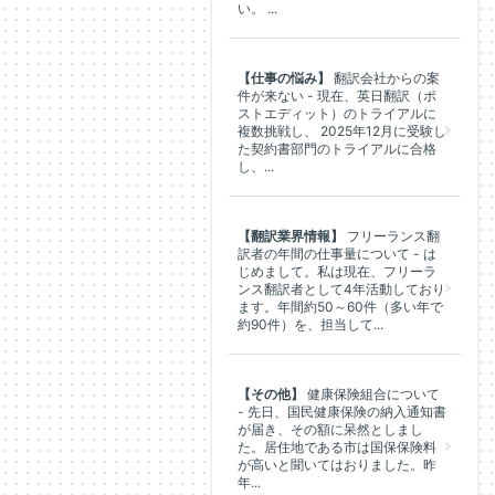
い。 ...
【仕事の悩み】
翻訳会社からの案
件が来ない - 現在、英日翻訳（ポ
ストエディット）のトライアルに
複数挑戦し、 2025年12月に受験し
た契約書部門のトライアルに合格
し、...
【翻訳業界情報】
フリーランス翻
訳者の年間の仕事量について - は
じめまして。私は現在、フリーラ
ンス翻訳者として4年活動しており
ます。年間約50～60件（多い年で
約90件）を、担当して...
【その他】
健康保険組合について
- 先日、国民健康保険の納入通知書
が届き、その額に呆然としまし
た。居住地である市は国保保険料
が高いと聞いてはおりました。昨
年...