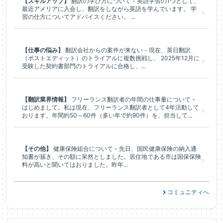
【スキルアップ】
翻訳の学び方について - 英語学習の1つとして、
最近アメリアに入会し、翻訳をしながら英語を学んでいます。 学
習の仕方についてアドバイスください。 ...
【仕事の悩み】
翻訳会社からの案件が来ない - 現在、英日翻訳
（ポストエディット）のトライアルに複数挑戦し、 2025年12月に
受験した契約書部門のトライアルに合格し、...
【翻訳業界情報】
フリーランス翻訳者の年間の仕事量について -
はじめまして。私は現在、フリーランス翻訳者として4年活動して
おります。年間約50～60件（多い年で約90件）を、担当して...
【その他】
健康保険組合について - 先日、国民健康保険の納入通
知書が届き、その額に呆然としました。居住地である市は国保保険
料が高いと聞いてはおりました。昨年...
コミュニティへ