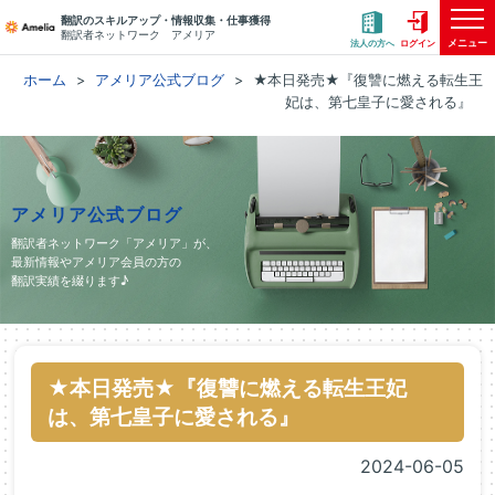
翻訳のスキルアップ・情報収集・仕事獲得
翻訳者ネットワーク アメリア
メニュー
法人の方へ
ログイン
ホーム
アメリア公式ブログ
★本日発売★『復讐に燃える転生王
妃は、第七皇子に愛される』
アメリア公式ブログ
翻訳者ネットワーク「アメリア」が、
最新情報やアメリア会員の方の
翻訳実績を綴ります♪
★本日発売★『復讐に燃える転生王妃
は、第七皇子に愛される』
2024-06-05