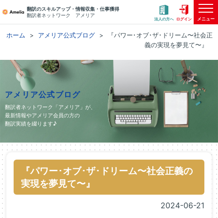
翻訳のスキルアップ・情報収集・仕事獲得
翻訳者ネットワーク アメリア
メニュー
法人の方へ
ログイン
ホーム
アメリア公式ブログ
『パワー･オブ･ザ･ドリーム〜社会正
義の実現を夢見て〜』
アメリア公式ブログ
翻訳者ネットワーク「アメリア」が、
最新情報やアメリア会員の方の
翻訳実績を綴ります♪
『パワー･オブ･ザ･ドリーム〜社会正義の
実現を夢見て〜』
2024-06-21