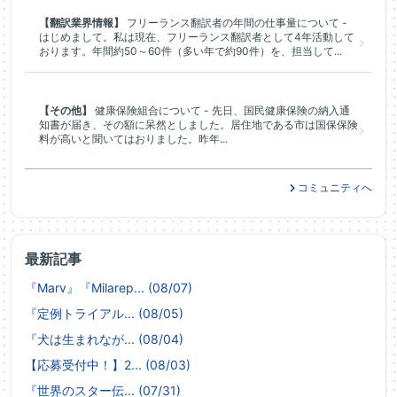
【翻訳業界情報】
フリーランス翻訳者の年間の仕事量について -
はじめまして。私は現在、フリーランス翻訳者として4年活動して
おります。年間約50～60件（多い年で約90件）を、担当して...
【その他】
健康保険組合について - 先日、国民健康保険の納入通
知書が届き、その額に呆然としました。居住地である市は国保保険
料が高いと聞いてはおりました。昨年...
コミュニティへ
最新記事
『Marv』『Milarep... (08/07)
『定例トライアル... (08/05)
『犬は生まれなが... (08/04)
【応募受付中！】2... (08/03)
『世界のスター伝... (07/31)