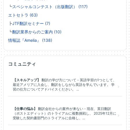
┗
スペシャルコンテスト（出版翻訳） (117)
エトセトラ (63)
┣
JTF翻訳セミナー (7)
┗
翻訳業界からのご案内 (10)
情報誌『Amelia』 (138)
コミュニティ
【スキルアップ】
翻訳の学び方について - 英語学習の1つとして、
最近アメリアに入会し、翻訳をしながら英語を学んでいます。 学
習の仕方についてアドバイスください。 ...
【仕事の悩み】
翻訳会社からの案件が来ない - 現在、英日翻訳
（ポストエディット）のトライアルに複数挑戦し、 2025年12月に
受験した契約書部門のトライアルに合格し、...