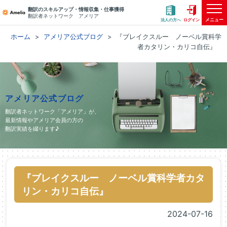
翻訳のスキルアップ・情報収集・仕事獲得
翻訳者ネットワーク アメリア
メニュー
法人の方へ
ログイン
ホーム
アメリア公式ブログ
『ブレイクスルー ノーベル賞科学
者カタリン・カリコ自伝』
アメリア公式ブログ
翻訳者ネットワーク「アメリア」が、
最新情報やアメリア会員の方の
翻訳実績を綴ります♪
『ブレイクスルー ノーベル賞科学者カタ
リン・カリコ自伝』
2024-07-16