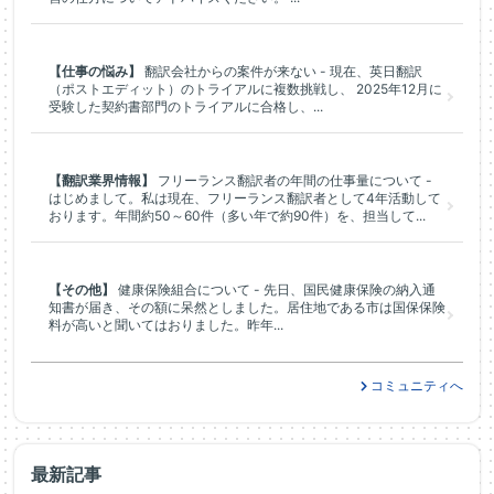
【仕事の悩み】
翻訳会社からの案件が来ない - 現在、英日翻訳
（ポストエディット）のトライアルに複数挑戦し、 2025年12月に
受験した契約書部門のトライアルに合格し、...
【翻訳業界情報】
フリーランス翻訳者の年間の仕事量について -
はじめまして。私は現在、フリーランス翻訳者として4年活動して
おります。年間約50～60件（多い年で約90件）を、担当して...
【その他】
健康保険組合について - 先日、国民健康保険の納入通
知書が届き、その額に呆然としました。居住地である市は国保保険
料が高いと聞いてはおりました。昨年...
コミュニティへ
最新記事