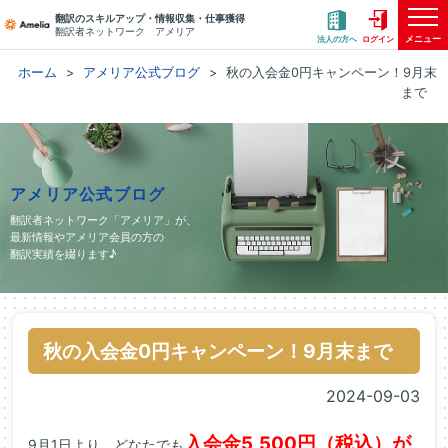
翻訳のスキルアップ・情報収集・仕事獲得
翻訳者ネットワーク アメリア
メニュー
法人の方へ
ログイン
ホーム
アメリア公式ブログ
秋の入会金0円キャンペーン！9月末
まで
アメリア公式ブログ
翻訳者ネットワーク「アメリア」が、
最新情報やアメリア会員の方の
翻訳実績を綴ります♪
秋の入会金0円キャンペーン！9月末まで
2024-09-03
入会金5,500円（税込）
が
9月1日より、どなたでも