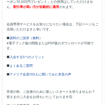
ーポン10,000円プレゼント」との併用はしていただけませ
ん。
割引率が高い方が自動的に適用
されます。
会員専用サービスをお知りになりたい場合は、下記ページもご
活用いただけますと幸いです。
■
資料のご請求（無料）
※電子ブック版の閲覧またはPDF版のダウンロードが可能で
す。
■
入会する5つのメリット
■
よくあるご質問
■
アメリア会員100人に聞いてみた本音の声
学習の秋、ご自身のために新しいスタートを切りませんか？
皆さまのご入会をお待ちいたしております😊