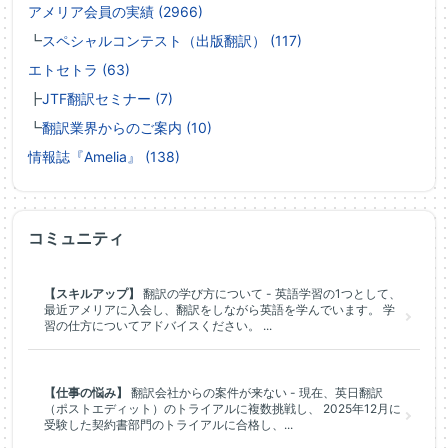
アメリア会員の実績 (2966)
┗
スペシャルコンテスト（出版翻訳） (117)
エトセトラ (63)
┣
JTF翻訳セミナー (7)
┗
翻訳業界からのご案内 (10)
情報誌『Amelia』 (138)
コミュニティ
【スキルアップ】
翻訳の学び方について - 英語学習の1つとして、
最近アメリアに入会し、翻訳をしながら英語を学んでいます。 学
習の仕方についてアドバイスください。 ...
【仕事の悩み】
翻訳会社からの案件が来ない - 現在、英日翻訳
（ポストエディット）のトライアルに複数挑戦し、 2025年12月に
受験した契約書部門のトライアルに合格し、...