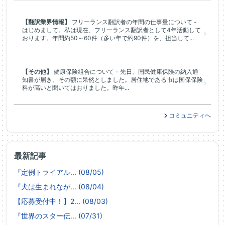
【翻訳業界情報】
フリーランス翻訳者の年間の仕事量について -
はじめまして。私は現在、フリーランス翻訳者として4年活動して
おります。年間約50～60件（多い年で約90件）を、担当して...
【その他】
健康保険組合について - 先日、国民健康保険の納入通
知書が届き、その額に呆然としました。居住地である市は国保保険
料が高いと聞いてはおりました。昨年...
コミュニティへ
最新記事
『定例トライアル... (08/05)
『犬は生まれなが... (08/04)
【応募受付中！】2... (08/03)
『世界のスター伝... (07/31)