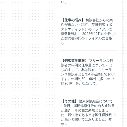
い。 ...
【仕事の悩み】
翻訳会社からの案
件が来ない - 現在、英日翻訳（ポ
ストエディット）のトライアルに
複数挑戦し、 2025年12月に受験し
た契約書部門のトライアルに合格
し、...
【翻訳業界情報】
フリーランス翻
訳者の年間の仕事量について - は
じめまして。私は現在、フリーラ
ンス翻訳者として4年活動しており
ます。年間約50～60件（多い年で
約90件）を、担当して...
【その他】
健康保険組合について
- 先日、国民健康保険の納入通知書
が届き、その額に呆然としまし
た。居住地である市は国保保険料
が高いと聞いてはおりました。昨
年...