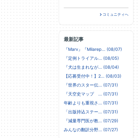
コミュニティへ
最新記事
『Marv』『Milarep... (08/07)
『定例トライアル... (08/05)
『犬は生まれなが... (08/04)
【応募受付中！】2... (08/03)
『世界のスター伝... (07/31)
『天空史マップ ... (07/31)
年齢よりも重視さ... (07/31)
「出版持込ステー... (07/31)
『減量専門医が教... (07/29)
みんなの翻訳分野... (07/27)