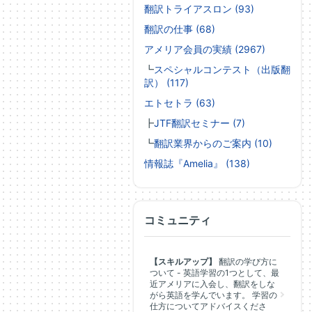
翻訳トライアスロン (93)
翻訳の仕事 (68)
アメリア会員の実績 (2967)
┗
スペシャルコンテスト（出版翻
訳） (117)
エトセトラ (63)
┣
JTF翻訳セミナー (7)
┗
翻訳業界からのご案内 (10)
情報誌『Amelia』 (138)
コミュニティ
【スキルアップ】
翻訳の学び方に
ついて - 英語学習の1つとして、最
近アメリアに入会し、翻訳をしな
がら英語を学んでいます。 学習の
仕方についてアドバイスくださ