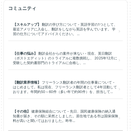
コミュニティ
【スキルアップ】
翻訳の学び方について - 英語学習の1つとして、
最近アメリアに入会し、翻訳をしながら英語を学んでいます。 学
習の仕方についてアドバイスください。 ...
【仕事の悩み】
翻訳会社からの案件が来ない - 現在、英日翻訳
（ポストエディット）のトライアルに複数挑戦し、 2025年12月に
受験した契約書部門のトライアルに合格し、...
【翻訳業界情報】
フリーランス翻訳者の年間の仕事量について -
はじめまして。私は現在、フリーランス翻訳者として4年活動して
おります。年間約50～60件（多い年で約90件）を、担当して...
【その他】
健康保険組合について - 先日、国民健康保険の納入通
知書が届き、その額に呆然としました。居住地である市は国保保険
料が高いと聞いてはおりました。昨年...