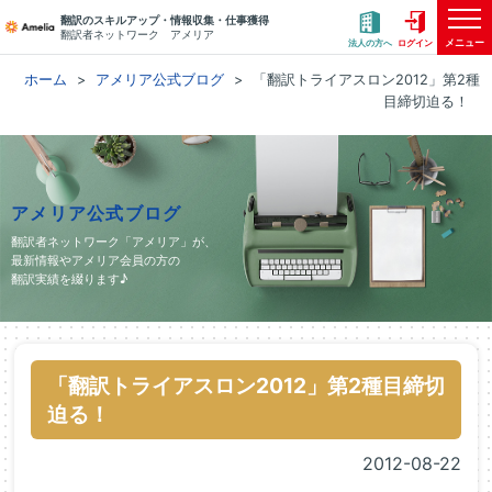
翻訳のスキルアップ・情報収集・仕事獲得
翻訳者ネットワーク アメリア
メニュー
法人の方へ
ログイン
ホーム
アメリア公式ブログ
「翻訳トライアスロン2012」第2種
目締切迫る！
アメリア公式ブログ
翻訳者ネットワーク「アメリア」が、
最新情報やアメリア会員の方の
翻訳実績を綴ります♪
「翻訳トライアスロン2012」第2種目締切
迫る！
2012-08-22