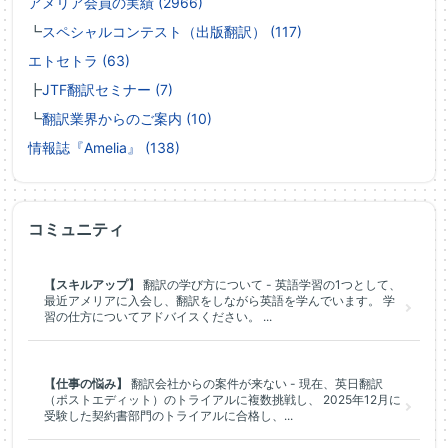
アメリア会員の実績 (2966)
┗
スペシャルコンテスト（出版翻訳） (117)
エトセトラ (63)
┣
JTF翻訳セミナー (7)
┗
翻訳業界からのご案内 (10)
情報誌『Amelia』 (138)
コミュニティ
【スキルアップ】
翻訳の学び方について - 英語学習の1つとして、
最近アメリアに入会し、翻訳をしながら英語を学んでいます。 学
習の仕方についてアドバイスください。 ...
【仕事の悩み】
翻訳会社からの案件が来ない - 現在、英日翻訳
（ポストエディット）のトライアルに複数挑戦し、 2025年12月に
受験した契約書部門のトライアルに合格し、...