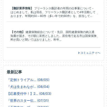
【翻訳業界情報】
フリーランス翻訳者の年間の仕事量について -
はじめまして。私は現在、フリーランス翻訳者として4年活動して
おります。年間約50～60件（多い年で約90件）を、担当して...
【その他】
健康保険組合について - 先日、国民健康保険の納入通
知書が届き、その額に呆然としました。居住地である市は国保保険
料が高いと聞いてはおりました。昨年...
コミュニティへ
最新記事
『定例トライアル... (08/05)
『犬は生まれなが... (08/04)
【応募受付中！】2... (08/03)
『世界のスター伝... (07/31)