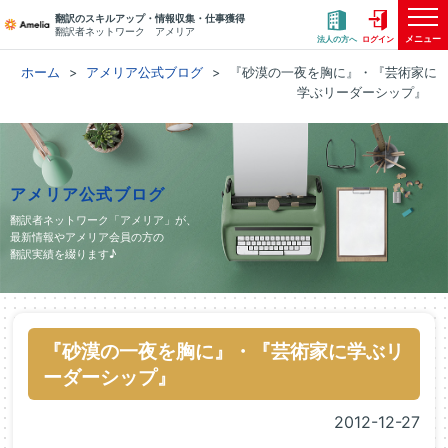
翻訳のスキルアップ・情報収集・仕事獲得
翻訳者ネットワーク アメリア
メニュー
法人の方へ
ログイン
ホーム
アメリア公式ブログ
『砂漠の一夜を胸に』・『芸術家に
学ぶリーダーシップ』
アメリア公式ブログ
翻訳者ネットワーク「アメリア」が、
最新情報やアメリア会員の方の
翻訳実績を綴ります♪
『砂漠の一夜を胸に』・『芸術家に学ぶリ
ーダーシップ』
2012-12-27