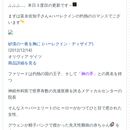
ふふふ…。本日３度目の更新です～
まずは富永佐知子さん×ハーレクインの灼熱のロマンスでござ
います
砂漠の一夜を胸に (ハーレクイン・ディザイア)
(2012/12/14)
オリヴィア ゲイツ
商品詳細を見る
ファリードは灼熱の国の王子、そして
「神の手」
との異名を持
つ
神経外科医で世界有数の先進医療を誇るメディカルセンターの
院長
そんなスーパーエリートのヒーローがかつてひと目で惹かれた
女性、
グウェンが精子バンクで授かった先天性難病の赤ちゃん
を