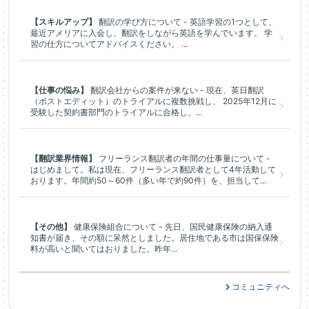
【スキルアップ】
翻訳の学び方について - 英語学習の1つとして、
最近アメリアに入会し、翻訳をしながら英語を学んでいます。 学
習の仕方についてアドバイスください。 ...
【仕事の悩み】
翻訳会社からの案件が来ない - 現在、英日翻訳
（ポストエディット）のトライアルに複数挑戦し、 2025年12月に
受験した契約書部門のトライアルに合格し、...
【翻訳業界情報】
フリーランス翻訳者の年間の仕事量について -
はじめまして。私は現在、フリーランス翻訳者として4年活動して
おります。年間約50～60件（多い年で約90件）を、担当して...
【その他】
健康保険組合について - 先日、国民健康保険の納入通
知書が届き、その額に呆然としました。居住地である市は国保保険
料が高いと聞いてはおりました。昨年...
コミュニティへ