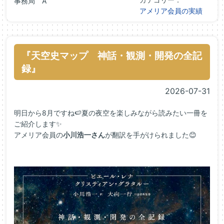
事務局 A
アメリア会員の実績
『天空史マップ 神話・観測・開発の全記
録』
2026-07-31
明日から8月ですね🍉夏の夜空を楽しみながら読みたい一冊を
ご紹介します✨
アメリア会員の
小川浩一
さん
が翻訳を手がけられました😊