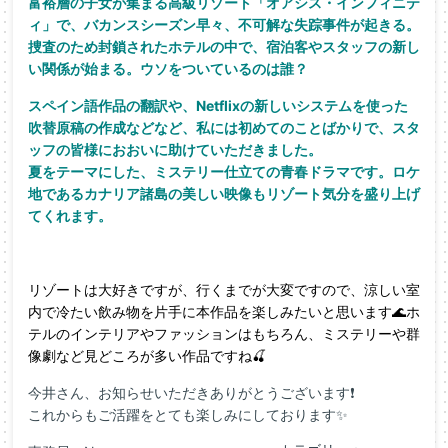
富裕層の子女が集まる高級リゾート「オアシス・インフィニテ
ィ」で、バカンスシーズン早々、不可解な失踪事件が起きる。
捜査のため封鎖されたホテルの中で、宿泊客やスタッフの新し
い関係が始まる。ウソをついているのは誰？
スペイン語作品の翻訳や、Netflixの新しいシステムを使った
吹替原稿の作成などなど、私には初めてのことばかりで、スタ
ッフの皆様におおいに助けていただきました。
夏をテーマにした、ミステリー仕立ての青春ドラマです。ロケ
地であるカナリア諸島の美しい映像もリゾート気分を盛り上げ
てくれます。
リゾートは大好きですが、行くまでが大変ですので、涼しい室
内で冷たい飲み物を片手に本作品を楽しみたいと思います🌊ホ
テルのインテリアやファッションはもちろん、ミステリーや
群
像劇など見どころが多い作品ですね🍒
今井さん、お知らせいただきありがとうございます❗
これからもご活躍をとても楽しみにしております✨