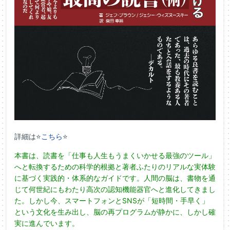
詳細は⭐
こちら
⭐
本書は、読書を「仕事も人生もうまくいかせる最強のツール」
へと転換するための科学的根拠と著者ふたりのリアルな実体験
に基づく実践的・体系的なガイドです。人間の脳は、書物を通
じて何世紀にもわたり高次の認知機能器官へと進化してきまし
た。しかし今、スマートフォンとSNSが「短時間・手早く」
という文化を生み出し、脳の再プログラムが静かに、しかし確
実に進んでいます。