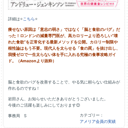
詳細は⭐
こちら
⭐
痩せない原因は「意志の弱さ」ではなく「脳と食欲のバグ」だ
った！ロンドンの減量専門医が、高カロリーより恐ろしい“壊
れた食欲”を正常化する最新メソッドを公開。カロリー制限や
根性論はもう不要。現代人を太らせる「食の罠」を抜け出し、
我慢ゼロで一生太らない体を手に入れる究極の食事攻略ガイ
ド。（Amazonより抜粋）
脳と食欲のバグを改善することで、やる気に頼らない仕組みが
作れるのですね！
岩田さん、お知らせいただきありがとうございました。
今後のご活躍も楽しみにしております😊
カテゴリー：
事務局 S
アメリア会員の実績