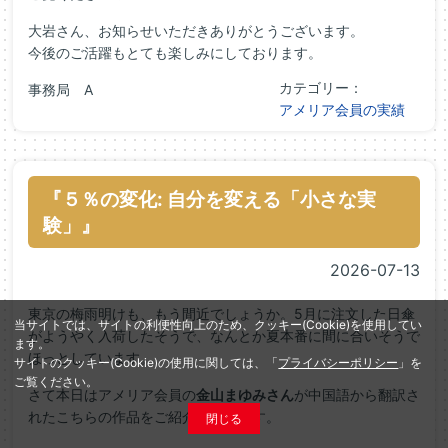
大岩さん、お知らせいただきありがとうございます。
今後のご活躍もとても楽しみにしております。
カテゴリー：
事務局 A
アメリア会員の実績
『５％の変化: 自分を変える「小さな実
験」』
2026-07-13
東京の梅雨明けも、もう間近でしょうか。5月に注文した日傘
当サイトでは、サイトの利便性向上のため、クッキー(Cookie)を使用してい
がようやく入荷したそうで、なんとか夏本番に間に合いそうで
ます。
ほっとしています。
サイトのクッキー(Cookie)の使用に関しては、「
プライバシーポリシー
」を
ご覧ください。
さて本日はアメリア会員の
金山まゆみさん
が中国語から翻訳さ
れたこちらの作品をご紹介いたします。
閉じる