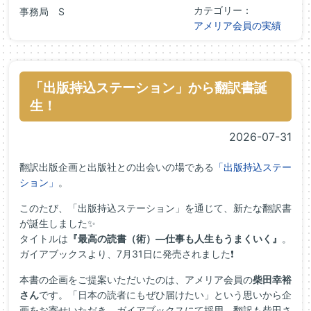
カテゴリー：
事務局 S
アメリア会員の実績
「出版持込ステーション」から翻訳書誕
生！
2026-07-31
翻訳出版企画と出版社との出会いの場である
「出版持込ステー
ション」
。
このたび、「出版持込ステーション」を通じて、新たな翻訳書
が誕生しました✨
タイトルは
『最高の読書（術）―仕事も人生もうまくいく』
。
ガイアブックスより、7月31日に発売されました❗
本書の企画をご提案いただいたのは、アメリア会員の
柴田幸裕
さん
です。「日本の読者にもぜひ届けたい」という思いから企
画をお寄せいただき、ガイアブックスにて採用。翻訳も柴田さ