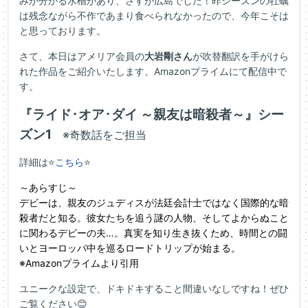
みが分かる水槽があり、さすが広島でした！昨シーズンの牡蠣
は残念ながら不作であまり食べられなかったので、今年こそは
と思っております。
さて、本日はアメリア会員の
大岩剛さん
が吹替翻訳を手がけら
れた作品をご紹介いたします。Amazonプライムにて配信中で
す。
『ライド･オア･ダイ ～親友は暗殺者～』シー
ズン1
※奇数話をご担当
詳細は⭐
こちら
⭐
～あらすじ～
デビーは、親友のジュディスが法廷会計士ではなく国際的な暗
殺者だと知る。彼女たちを追う謎の人物、そしてよからぬこと
に関わるデビーの夫…。真実を知り生き抜くため、時間との闘
いとヨーロッパ中を巡るロードトリップが始まる。
※Amazonプライムより引用
ユニークな設定で、ドキドキすること間違いなしですね！ぜひ
ご覧ください😊