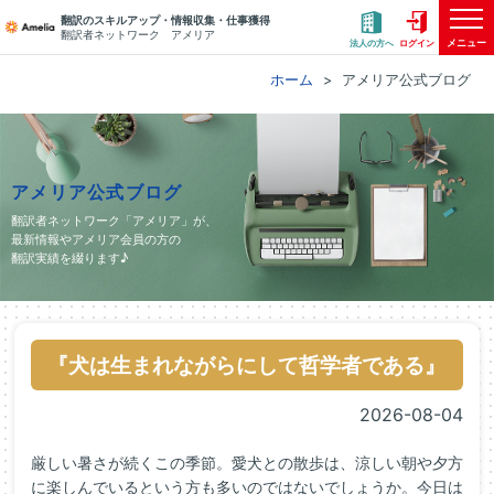
翻訳のスキルアップ・情報収集・仕事獲得
翻訳者ネットワーク アメリア
メニュー
法人の方へ
ログイン
ホーム
アメリア公式ブログ
アメリア公式ブログ
翻訳者ネットワーク「アメリア」が、
最新情報やアメリア会員の方の
翻訳実績を綴ります♪
『犬は生まれながらにして哲学者である』
2026-08-04
厳しい暑さが続くこの季節。愛犬との散歩は、涼しい朝や夕方
に楽しんでいるという方も多いのではないでしょうか。今日は