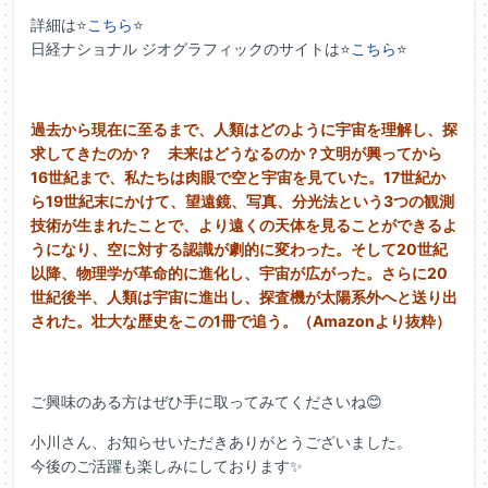
詳細は⭐
こちら
⭐
日経ナショナル ジオグラフィックのサイトは⭐
こちら
⭐
過去から現在に至るまで、人類はどのように宇宙を理解し、探
求してきたのか？ 未来はどうなるのか？文明が興ってから
16世紀まで、私たちは肉眼で空と宇宙を見ていた。17世紀か
ら19世紀末にかけて、望遠鏡、写真、分光法という3つの観測
技術が生まれたことで、より遠くの天体を見ることができるよ
うになり、空に対する認識が劇的に変わった。そして20世紀
以降、物理学が革命的に進化し、宇宙が広がった。さらに20
世紀後半、人類は宇宙に進出し、探査機が太陽系外へと送り出
された。壮大な歴史をこの1冊で追う。（Amazonより抜粋）
ご興味のある方はぜひ手に取ってみてくださいね😊
小川さん、お知らせいただきありがとうございました。
今後のご活躍も楽しみにしております✨