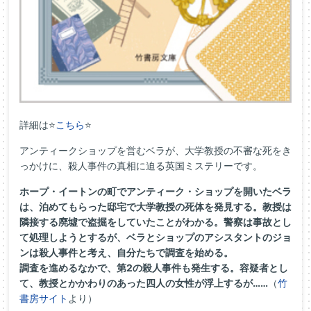
詳細は⭐
こちら
⭐
アンティークショップを営むベラが、大学教授の不審な死をき
っかけに、殺人事件の真相に迫る英国ミステリーです。
ホープ・イートンの町でアンティーク・ショップを開いたベラ
は、泊めてもらった邸宅で大学教授の死体を発見する。教授は
隣接する廃墟で盗掘をしていたことがわかる。警察は事故とし
て処理しようとするが、ベラとショップのアシスタントのジョ
ンは殺人事件と考え、自分たちで調査を始める。
調査を進めるなかで、第2の殺人事件も発生する。容疑者とし
て、教授とかかわりのあった四人の女性が浮上するが……
（
竹
書房サイト
より）