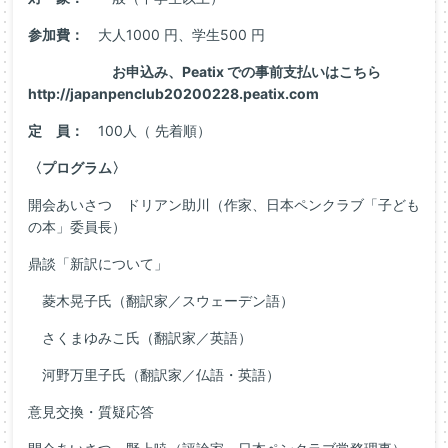
参加費：
大人1000 円、学生500 円
お申込み、Peatix での事前支払いはこちら
http://japanpenclub20200228.peatix.com
定 員：
100人（ 先着順）
〈プログラム〉
開会あいさつ ドリアン助川（作家、日本ペンクラブ「子ども
の本」委員長）
鼎談「新訳について」
菱木晃子氏（翻訳家／スウェーデン語）
さくまゆみこ氏（翻訳家／英語）
河野万里子氏（翻訳家／仏語・英語）
意見交換・質疑応答