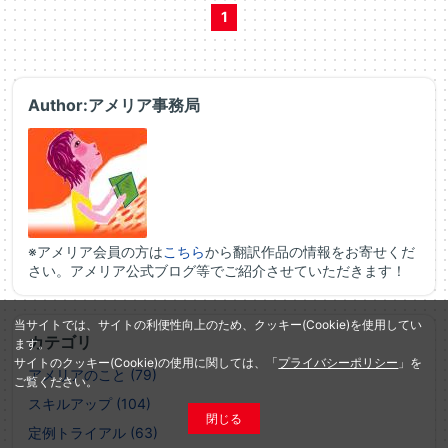
1
Author:アメリア事務局
※アメリア会員の方は
こちら
から翻訳作品の情報をお寄せくだ
さい。アメリア公式ブログ等でご紹介させていただきます！
当サイトでは、サイトの利便性向上のため、クッキー(Cookie)を使用してい
カテゴリ
ます。
サイトのクッキー(Cookie)の使用に関しては、「
プライバシーポリシー
」を
アメリアのこと (79)
ご覧ください。
スキルアップ (104)
閉じる
定例トライアル (63)