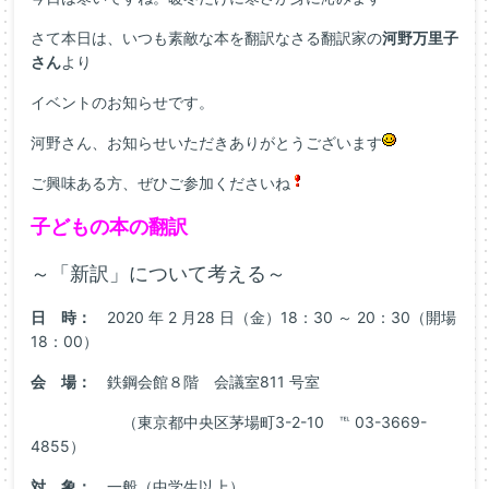
さて本日は、いつも素敵な本を翻訳なさる翻訳家の
河野万里子
さん
より
イベントのお知らせです。
河野さん、お知らせいただきありがとうございます
ご興味ある方、ぜひご参加くださいね
子どもの本の翻訳
～「新訳」について考える～
日 時：
2020 年 2 月28 日（金）18：30 ～ 20：30（開場
18：00）
会 場：
鉄鋼会館８階 会議室811 号室
（東京都中央区茅場町3-2-10 ℡ 03-3669-
4855）
対 象：
一般（中学生以上）