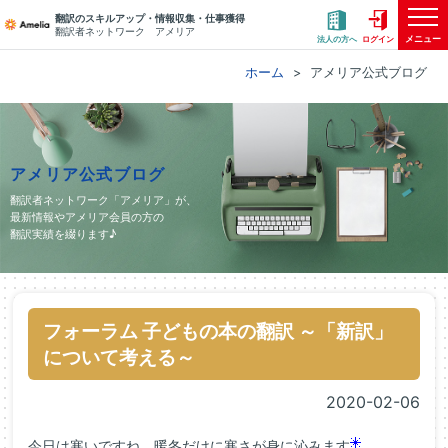
翻訳のスキルアップ・情報収集・仕事獲得
翻訳者ネットワーク アメリア
メニュー
法人の方へ
ログイン
ホーム
アメリア公式ブログ
アメリア公式ブログ
翻訳者ネットワーク「アメリア」が、
最新情報やアメリア会員の方の
翻訳実績を綴ります♪
フォーラム 子どもの本の翻訳 ～「新訳」
について考える～
2020-02-06
今日は寒いですね。暖冬だけに寒さが身に沁みます