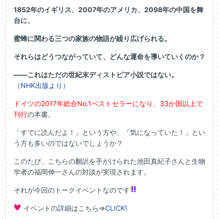
1852年のイギリス、2007年のアメリカ、2098年の中国を舞
台に、
蜜蜂に関わる三つの家族の物語が繰り広げられる。
それらはどうつながっていて、どんな運命を導いていくのか？
――これはただの世紀末ディストピア小説ではない。
（NHK出版より）
ドイツの2017年総合No.1ベストセラーになり、33か国以上で
刊行
の本書。
「すでに読んだよ！」という方や、「気になっていた！」とい
う方も多いのではないでしょうか？
このたび、こちらの翻訳を手がけられた池田真紀子さんと生物
学者の福岡伸一さんの対談が実現されます。
それが今回のトークイベントなのです
イベントの詳細はこちら⇒
CLICK!