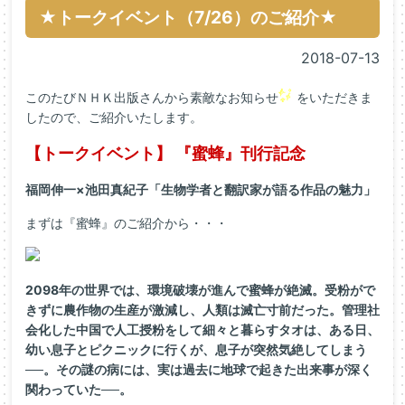
★トークイベント（7/26）のご紹介★
2018-07-13
このたびＮＨＫ出版さんから素敵なお知らせ
をいただきま
したので、ご紹介いたします。
【トークイベント】 『蜜蜂』刊行記念
福岡伸一×池田真紀子「生物学者と翻訳家が語る作品の魅力」
まずは『蜜蜂』のご紹介から・・・
2098年の世界では、環境破壊が進んで蜜蜂が絶滅。受粉がで
きずに農作物の生産が激減し、人類は滅亡寸前だった。管理社
会化した中国で人工授粉をして細々と暮らすタオは、ある日、
幼い息子とピクニックに行くが、息子が突然気絶してしまう
──。その謎の病には、実は過去に地球で起きた出来事が深く
関わっていた──。