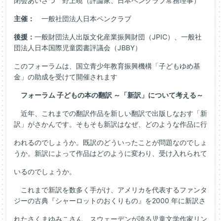
閉会あいさつ 野上暁（評論家、日本ペンクラブ常務理事）
主催：
一般社団法人日本ペンクラブ
後援：
一般財団法人出版文化産業振興財団（JPIC）、一般社
団法人日本国際児童図書評議会（JBBY）
このフォーラムは、国立青少年教育振興機構「子どもゆめ基
金」の助成を受けて開催されます
フォーラム 子どもの本の翻訳 ～「新訳」について考える～
近年、これまでの翻訳作品を新しい翻訳で出版しなおす「新
訳」がさかんです。そもそも新訳はなぜ、どのような作品に行
われるのでしょうか。既訳のどういったことが問題なのでしょ
うか。新訳によって作品はどのように変わり、受け入れられて
いるのでしょうか。
これまで新訳を数多く手がけ、アメリカを代表するファンタ
ジーの古典『シャーロットのおくりもの』を2000 年に新訳さ
れたさくまゆみこさん、スウェーデンが誇る児童文学作家リン