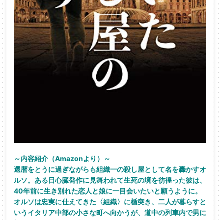
～内容紹介（Amazonより）～
還暦をとうに過ぎながらも組織一の殺し屋として名を轟かすオ
ルソ。ある日心臓発作に見舞われて生死の境を彷徨った彼は、
40年前に生き別れた恋人と娘に一目会いたいと願うように。
オルソは忠実に仕えてきた〈組織〉に楯突き、二人が暮らすと
いうイタリア中部の小さな町へ向かうが、道中の列車内で男に