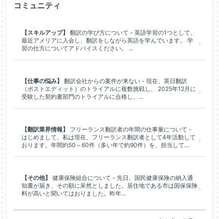
コミュニティ
【スキルアップ】
翻訳の学び方について - 英語学習の1つとして、
最近アメリアに入会し、翻訳をしながら英語を学んでいます。 学
習の仕方についてアドバイスください。 ...
【仕事の悩み】
翻訳会社からの案件が来ない - 現在、英日翻訳
（ポストエディット）のトライアルに複数挑戦し、 2025年12月に
受験した契約書部門のトライアルに合格し、...
【翻訳業界情報】
フリーランス翻訳者の年間の仕事量について -
はじめまして。私は現在、フリーランス翻訳者として4年活動して
おります。年間約50～60件（多い年で約90件）を、担当して...
【その他】
健康保険組合について - 先日、国民健康保険の納入通
知書が届き、その額に呆然としました。居住地である市は国保保険
料が高いと聞いてはおりました。昨年...