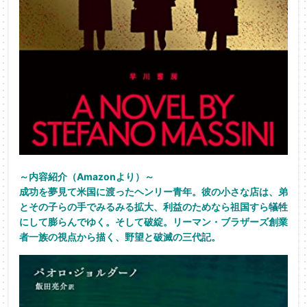
～内容紹介（Amazonより）～
成功を夢見て米国に渡ったヘンリー青年。彼の小さな店は、弟
とその子らの手でみるみる拡大、利益のためなら祖国すら犠牲
にして膨らんでゆく。そして破綻。リーマン・ブラザーズ創業
者一族の視点から描く、野望と破滅の三代記。