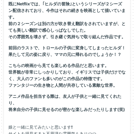
既にNetflixでは、｢ヒルダの冒険｣というシリーズが２シ
ーズ
ン配信されており、今作はそれの続きを映画として描いていま
す。
前の２シーズンは別の方が吹き替え翻訳をされていますが、と
ても
美しい翻訳で感心しっぱなしでした。
その雰囲気を壊さず、引き継ぐ気持ちで取り組んだ作品です。
前回のラストで、トロールの子供に変身してしまったヒルダ！
果たして元の姿に戻り、ママの元に帰れるのでしょうか！？
こちらの映画から見ても楽しめる作品だと思います。
世界観が非常にしっかりしており、イギリスでは子供だけでな
く、
大人のファンも多いのがこの作品の特徴です。
ファンタジーの生き物と人間が共存している素敵な世界。
アニメ作品を担当する際は、友人が子供と一緒に見てくれた
り、
将来自分の子供に見せるのが密かな楽しみだったりします(笑)
娘と一緒に見てみたいと思います❗
サイトを拝見すると不思議な雰囲気もありつつ、