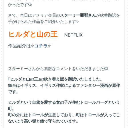
かったです💦
さて、本日はアメリア会員の
スターミー亜耶さん
が吹替翻訳を
手がけられた作品をご紹介いたします✨
ヒルダと山の王
NETFLIX
作品紹介は⭐
コチラ
⭐
スターミーさんから素敵なコメントをいただきました😊
｢ヒルダと山の王｣の吹き替え版を翻訳いたしました。
舞台はイギリス、イギリス作家によるファンタジー漫画が原作
です
。
ヒルダという自然を愛する女の子が住むトロールバーグという
町。
町の外にはトロールが生息しており、町はトロールが入ってこ
ない
よう高い塀と鐘で守られています。