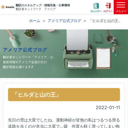
翻訳のスキルアップ・情報収集・仕事獲得
翻訳者ネットワーク アメリア
メニュー
法人の方へ
ログイン
ホーム
アメリア公式ブログ
「ヒルダと山の王」
アメリア公式ブログ
翻訳者ネットワーク「アメリア」が、
最新情報やアメリア会員の方の
翻訳実績を綴ります♪
「ヒルダと山の王」
2022-01-11
先日の雪は大変でしたね。運動神経が皆無の私はつるつる滑る
道路を歩くのが本当に大変で…😅 何度も軽く滑ってしまい怖