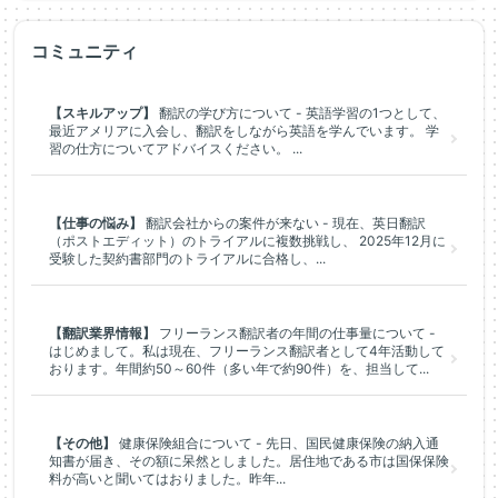
コミュニティ
【スキルアップ】
翻訳の学び方について - 英語学習の1つとして、
最近アメリアに入会し、翻訳をしながら英語を学んでいます。 学
習の仕方についてアドバイスください。 ...
【仕事の悩み】
翻訳会社からの案件が来ない - 現在、英日翻訳
（ポストエディット）のトライアルに複数挑戦し、 2025年12月に
受験した契約書部門のトライアルに合格し、...
【翻訳業界情報】
フリーランス翻訳者の年間の仕事量について -
はじめまして。私は現在、フリーランス翻訳者として4年活動して
おります。年間約50～60件（多い年で約90件）を、担当して...
【その他】
健康保険組合について - 先日、国民健康保険の納入通
知書が届き、その額に呆然としました。居住地である市は国保保険
料が高いと聞いてはおりました。昨年...