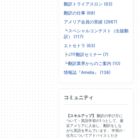
翻訳トライアスロン (93)
翻訳の仕事 (68)
アメリア会員の実績 (2967)
┗
スペシャルコンテスト（出版翻
訳） (117)
エトセトラ (63)
┣
JTF翻訳セミナー (7)
┗
翻訳業界からのご案内 (10)
情報誌『Amelia』 (138)
コミュニティ
【スキルアップ】
翻訳の学び方に
ついて - 英語学習の1つとして、最
近アメリアに入会し、翻訳をしな
がら英語を学んでいます。 学習の
仕方についてアドバイスくださ