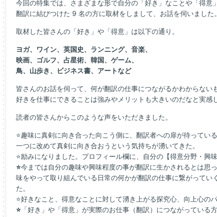
今回の特集では、さまざまな形で自分の「好き」なことや「得意
翻訳に結びつけた 9 名の方に取材をしまして、お話を伺いました
取材した皆さんの「好き」や「得意」は以下の通り。
ヨガ、
ワイン、
英国史、
ランニング、
音楽、
映画、
ゴルフ、
占星術、
韓国、
ゲーム、
鳥、
山歩き、
ビジネス書、
アートなど
皆さんのお話を伺って、何が翻訳の仕事につながるかわからない
好きを仕事にできることは強みやメリットも大きいのだなと実感し
読者の皆さんからこのような声をいただきました。
⭐趣味に真剣に向き合った向こう側に、翻訳者への扉が待ってい
一つに改めて真剣に向き合おうという気持ちが湧いてきた。
⭐励みになりました。プロフィール欄に、自分の【得意分野・興
⭐
今までは自分の趣味や興味程度の事が翻訳に生かされるとは思
味をやって取り組んでいる日常の何かが翻訳の仕事に繋がってい
た。
⭐
好きなこと、得意なことに対して湧き上がる探究心、向上心の
⭐
「好き」や「得意」が実際のお仕事（翻訳）につながっている