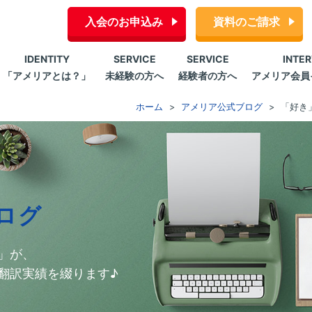
入会のお申込み
資料のご請求
IDENTITY
SERVICE
SERVICE
INTE
「アメリアとは？」
未経験の方へ
経験者の方へ
アメリア会員
ホーム
アメリア公式ブログ
「好き
ログ
」が、
翻訳実績を綴ります♪