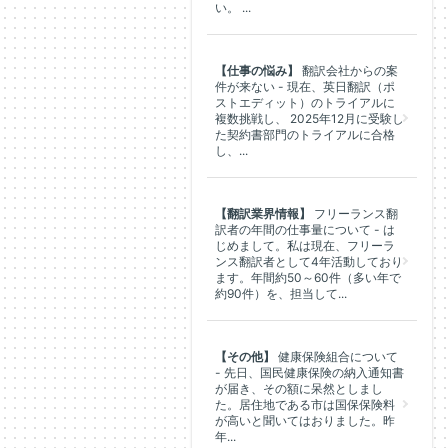
い。 ...
【仕事の悩み】
翻訳会社からの案
件が来ない - 現在、英日翻訳（ポ
ストエディット）のトライアルに
複数挑戦し、 2025年12月に受験し
た契約書部門のトライアルに合格
し、...
【翻訳業界情報】
フリーランス翻
訳者の年間の仕事量について - は
じめまして。私は現在、フリーラ
ンス翻訳者として4年活動しており
ます。年間約50～60件（多い年で
約90件）を、担当して...
【その他】
健康保険組合について
- 先日、国民健康保険の納入通知書
が届き、その額に呆然としまし
た。居住地である市は国保保険料
が高いと聞いてはおりました。昨
年...