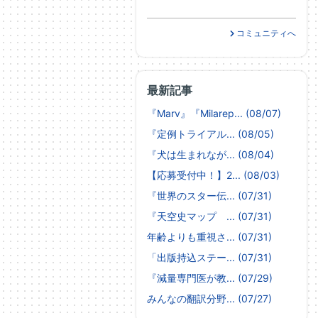
コミュニティへ
最新記事
『Marv』『Milarep... (08/07)
『定例トライアル... (08/05)
『犬は生まれなが... (08/04)
【応募受付中！】2... (08/03)
『世界のスター伝... (07/31)
『天空史マップ ... (07/31)
年齢よりも重視さ... (07/31)
「出版持込ステー... (07/31)
『減量専門医が教... (07/29)
みんなの翻訳分野... (07/27)