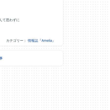
んて思わずに
カテゴリー：
情報誌『Amelia』
事