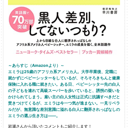
～あらすじ（Amazonより）～
エミラは25歳のアフリカ系アメリカ人。大学卒業後、定職に
就かずにベビーシッターをしているが、そろそろきちんと健康
保険に入れる職に就きたい。ある日、ベビーシッター先の白人
の子どもを連れて高級スーパーを歩いていると、誘拐の疑いを
かけられてしまう。雇い主の白人女性は正式に抗議すべきだと
焚きつけてくるが、エミラは今一つ気が進まない。一見リベラ
ルだが、無意識な差別意識に溢れる白人に翻弄されっぱなしの
エミラの選ぶ生き方は――。
岩瀬さんから頂いたコメントもご紹介します！