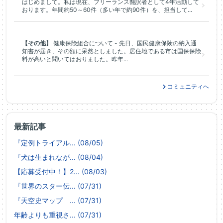
はじめまして。私は現在、フリーランス翻訳者として4年活動して
おります。年間約50～60件（多い年で約90件）を、担当して...
【その他】
健康保険組合について - 先日、国民健康保険の納入通
知書が届き、その額に呆然としました。居住地である市は国保保険
料が高いと聞いてはおりました。昨年...
コミュニティへ
最新記事
『定例トライアル... (08/05)
『犬は生まれなが... (08/04)
【応募受付中！】2... (08/03)
『世界のスター伝... (07/31)
『天空史マップ ... (07/31)
年齢よりも重視さ... (07/31)