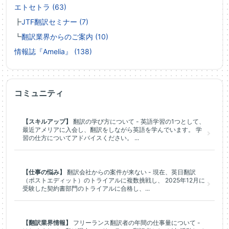
エトセトラ (63)
┣
JTF翻訳セミナー (7)
┗
翻訳業界からのご案内 (10)
情報誌『Amelia』 (138)
コミュニティ
【スキルアップ】
翻訳の学び方について - 英語学習の1つとして、
最近アメリアに入会し、翻訳をしながら英語を学んでいます。 学
習の仕方についてアドバイスください。 ...
【仕事の悩み】
翻訳会社からの案件が来ない - 現在、英日翻訳
（ポストエディット）のトライアルに複数挑戦し、 2025年12月に
受験した契約書部門のトライアルに合格し、...
【翻訳業界情報】
フリーランス翻訳者の年間の仕事量について -