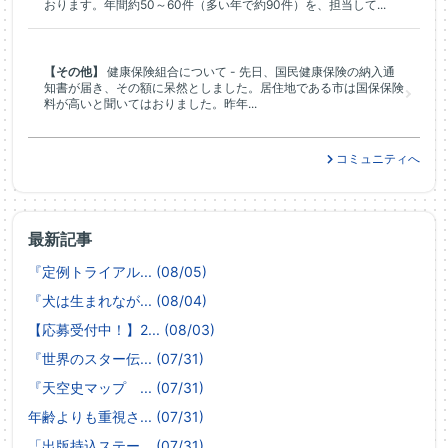
おります。年間約50～60件（多い年で約90件）を、担当して...
【その他】
健康保険組合について - 先日、国民健康保険の納入通
知書が届き、その額に呆然としました。居住地である市は国保保険
料が高いと聞いてはおりました。昨年...
コミュニティへ
最新記事
『定例トライアル... (08/05)
『犬は生まれなが... (08/04)
【応募受付中！】2... (08/03)
『世界のスター伝... (07/31)
『天空史マップ ... (07/31)
年齢よりも重視さ... (07/31)
「出版持込ステー... (07/31)