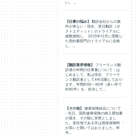
い。 ...
【仕事の悩み】
翻訳会社からの案
件が来ない - 現在、英日翻訳（ポ
ストエディット）のトライアルに
複数挑戦し、 2025年12月に受験し
た契約書部門のトライアルに合格
し、...
【翻訳業界情報】
フリーランス翻
訳者の年間の仕事量について - は
じめまして。私は現在、フリーラ
ンス翻訳者として4年活動しており
ます。年間約50～60件（多い年で
約90件）を、担当して...
【その他】
健康保険組合について
- 先日、国民健康保険の納入通知書
が届き、その額に呆然としまし
た。居住地である市は国保保険料
が高いと聞いてはおりました。昨
年...