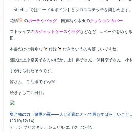
「stitch!」ではニードルポイントとクロスステッチを楽しめます
花柄
の
ポーチ
や
バッグ
、国旗柄や水玉の
クッションカバー
、
ストライプの
ガジェットケース
や
ラグ
などなど……ページをめく
冊。
本書だけの特別な
付録
付きというのも嬉しいですね。
翻訳は上原裕美子さんのほか、上川典子さん、保科京子さん、小
手がけられたそうです。
皆さん、ご活躍ですね
続きまして２冊目。
集合知の力、衆愚の罠――人と組織にとって最もすばらしいこと
(2010/12/14)
アラン ブリスキン、シェリル エリクソン 他