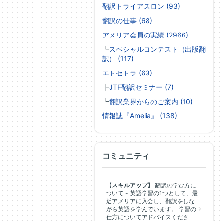
翻訳トライアスロン (93)
翻訳の仕事 (68)
アメリア会員の実績 (2966)
┗
スペシャルコンテスト（出版翻
訳） (117)
エトセトラ (63)
┣
JTF翻訳セミナー (7)
┗
翻訳業界からのご案内 (10)
情報誌『Amelia』 (138)
コミュニティ
【スキルアップ】
翻訳の学び方に
ついて - 英語学習の1つとして、最
近アメリアに入会し、翻訳をしな
がら英語を学んでいます。 学習の
仕方についてアドバイスくださ