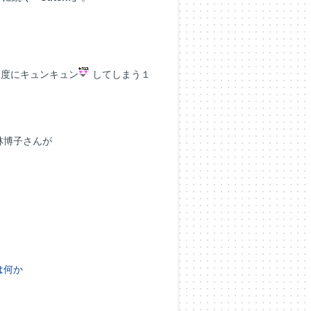
。
る度にキュンキュン
してしまう１
林博子さんが
は何か