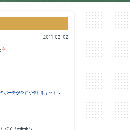
2011-02-02
た
表紙のポーチが今すぐ作れるキットつ
」
に続く
「stitch!」
。