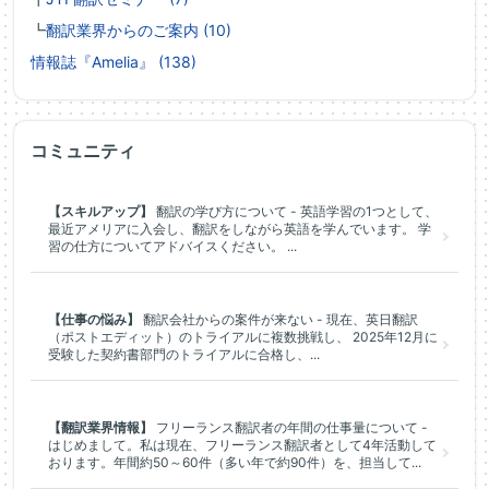
┗
翻訳業界からのご案内 (10)
情報誌『Amelia』 (138)
コミュニティ
【スキルアップ】
翻訳の学び方について - 英語学習の1つとして、
最近アメリアに入会し、翻訳をしながら英語を学んでいます。 学
習の仕方についてアドバイスください。 ...
【仕事の悩み】
翻訳会社からの案件が来ない - 現在、英日翻訳
（ポストエディット）のトライアルに複数挑戦し、 2025年12月に
受験した契約書部門のトライアルに合格し、...
【翻訳業界情報】
フリーランス翻訳者の年間の仕事量について -
はじめまして。私は現在、フリーランス翻訳者として4年活動して
おります。年間約50～60件（多い年で約90件）を、担当して...