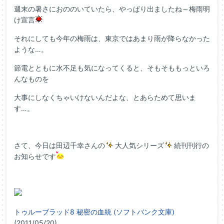
週末の暑さにおののいていたら、やっぱり出ましたね～梅雨明
け宣言
それにしても今年の梅雨は、東京ではあまり雨が降らなかった
ような…。
節電とともに水不足も気になってくると、そもそももっといろ
んなものを
大事にしなくちゃいけないんだよな、とあらためて思いま
す…。
さて、今日は田辺千幸さんの
大人気シリーズ
続刊刊行の
お知らせです
トゥルーブラッド8 秘密の血統 (ソフトバンク文庫)
(2011/05/20)