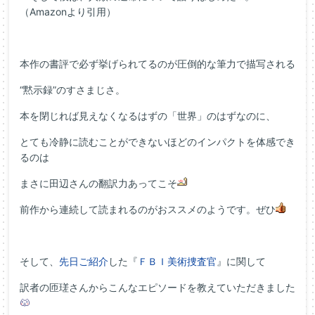
（Amazonより引用）
本作の書評で必ず挙げられてるのが圧倒的な筆力で描写される
“黙示録”のすさまじさ。
本を閉じれば見えなくなるはずの「世界」のはずなのに、
とても冷静に読むことができないほどのインパクトを体感でき
るのは
まさに田辺さんの翻訳力あってこそ
前作から連続して読まれるのがおススメのようです。ぜひ
そして、
先日ご紹介
した『
ＦＢＩ美術捜査官
』に関して
訳者の匝瑳さんからこんなエピソードを教えていただきました