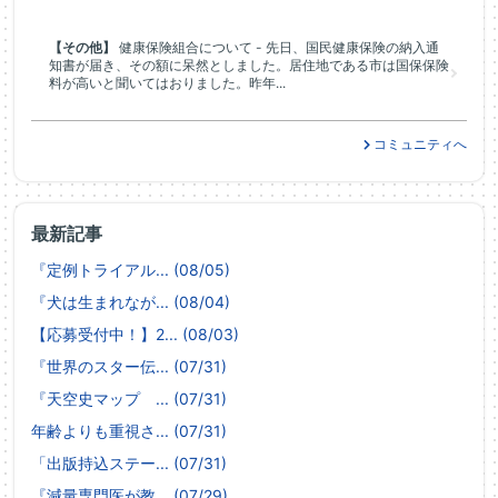
【その他】
健康保険組合について - 先日、国民健康保険の納入通
知書が届き、その額に呆然としました。居住地である市は国保保険
料が高いと聞いてはおりました。昨年...
コミュニティへ
最新記事
『定例トライアル... (08/05)
『犬は生まれなが... (08/04)
【応募受付中！】2... (08/03)
『世界のスター伝... (07/31)
『天空史マップ ... (07/31)
年齢よりも重視さ... (07/31)
「出版持込ステー... (07/31)
『減量専門医が教... (07/29)