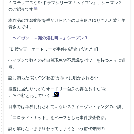
ミステリアスなSFドラマシリーズ『ヘイブン』、シーズン３
のご紹介です
本作品の字幕翻訳を手がけられたのは有尾さゆりさんと渡部美
貴さんです。
「ヘイヴン －謎の潜む町－」シーズン３
FBI捜査官、オードリーが事件の調査で訪れた町
ヘイブンで数々の超自然現象や不思議なパワーを持つ人々に遭
遇。
謎に満ちた“災い”や“秘密”が徐々に明かされる中、
捜査に当たりながらオードリー自身の存在もまた“災
い”や“謎”と化していく…
日本では単独刊行されていないスティーヴン・キングの小説、
「コロラド・キッド」をベースとした事件捜査物語。
謎が解けないまま終わってしまうという前代未聞の