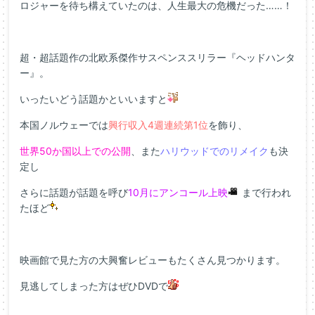
ロジャーを待ち構えていたのは、人生最大の危機だった……！
超・超話題作の北欧系傑作サスペンススリラー『ヘッドハンタ
ー』。
いったいどう話題かといいますと
本国ノルウェーでは
興行収入4週連続第1位
を飾り、
世界50か国以上での公開
、また
ハリウッドでのリメイク
も決
定し
さらに話題が話題を呼び
10月にアンコール上映
まで行われ
たほど
映画館で見た方の大興奮レビューもたくさん見つかります。
見逃してしまった方はぜひDVDで