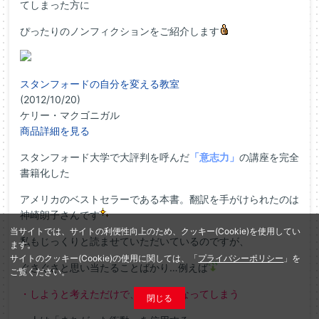
てしまった方に
ぴったりのノンフィクションをご紹介します
スタンフォードの自分を変える教室
(2012/10/20)
ケリー・マクゴニガル
商品詳細を見る
スタンフォード大学で大評判を呼んだ
「意志力」
の講座を完全
書籍化した
アメリカのベストセラーである本書。翻訳を手がけられたのは
神崎朗子さんです
当サイトでは、サイトの利便性向上のため、クッキー(Cookie)を使用してい
私もじっくりと読ませていただいているのですが、
ます。
サイトのクッキー(Cookie)の使用に関しては、「
プライバシーポリシー
」を
ぐさぐさと思い当たることばかり…例えば
ご覧ください。
・しようと考えただけで、した気になってしまう
閉じる