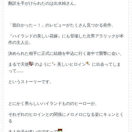
翻訳を手がけられたのは出水純さん。
「面白かった～！」のレビューがたくさん見つかる前作、
『ハイランドの美しい花嫁』にも登場した次男アラリックが本
作の主人公。
決められた相手に正式に結婚を申込に行く途中で襲撃に会い、
まるで天使
のように
美しいヒロイン
に出会ってしま
って……
というストーリーです。
とにかく男らしいハイランドもののヒーローが、
それぞれのヒロインとの関係にメロメロになる姿にキュンとく
る
大人女子が多いのですって