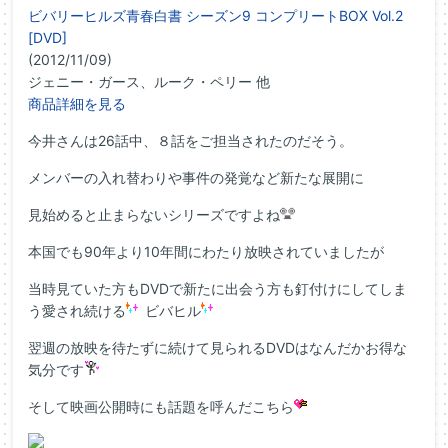
ビバリーヒルズ青春白書 シーズン9 コンプリートBOX Vol.2
[DVD]
(2012/11/09)
ジェニー・ガース、ルーク・ペリー 他
商品詳細を見る
今井さんは26話中、８話をご担当されたのだそう。
メンバーの入れ替わりや事件の発覚など新たな展開に
見始めると止まらないシリーズですよね
本国でも90年より10年間にわたり放映されていましたが
当時見ていた方もDVDで新たに出会う方も釘付けにしてしま
う愛され続ける
ビバヒル
翌週の放映を待たずに続けて見られるDVDはなんだかお得な
気分です
そして映画公開時にも話題を呼んだこちら