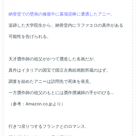
納骨堂での壁画の修復中に墓場泥棒に遭遇したアニー。
追跡した大学院生から、納骨堂内にラファエロの真作がある
可能性を告げられる。
天才贋作師の祖父がかつて贋造した名画だが、
真作はイタリアの国宝で国立古典絵画館所蔵のはず。
調査を始めたアニーは訪問先で死体を発見。
一方贋作師の祖父のもとには贋作撲滅師の手がのびる…
（参考：Amazon.co.jpより）
行きつ戻りつするフランクとのロマンス、