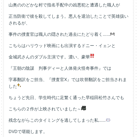
山奥ののどかな村で指名手配中の凶悪犯と遭遇した職人が
正当防衛で彼を殺してしまう。悪人を退治したことで英雄扱い
されるが、
事件の捜査官は職人の隠された過去にたどり着く……
こちらはハリウッド映画にも出演するドニー・イェンと
金城武さんのダブル主演です。濃い、豪華
『王朝の陰謀 判事ディーと人体発火怪奇事件』では
字幕翻訳をご担当、『捜査官X』では吹替翻訳をご担当されま
した
ちょうど先日、学生時代に足繁く通った早稲田松竹さんでも
こちらの２作が上映されていました～
残念ながらこのタイミングを逃してしまった私……
DVDで堪能します。