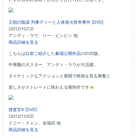
王朝の陰謀 判事ディーと人体発火怪奇事件 [DVD]
(2012/10/12)
アンディ・ラウ、リー・ビンビン 他
商品詳細を見る
こちらは
以前ご紹介した劇場公開作品
のDVD版。
中華圏の大スター、アンディ・ラウが大活躍。
ダイナミックなアクションと展開で映画を見る興奮と
楽しさがストレートに味わえる痛快作です
捜査官X [DVD]
(2012/11/02)
ドニー・イェン、金城武 他
商品詳細を見る