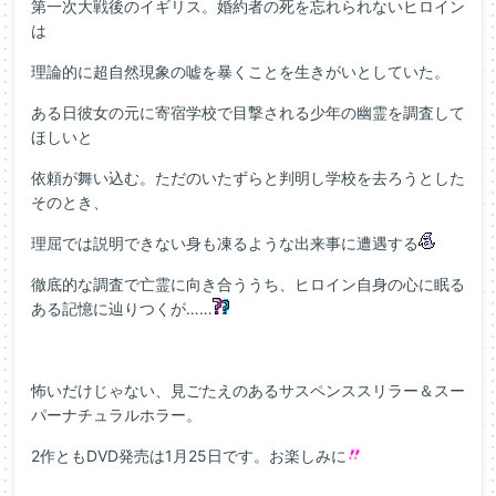
第一次大戦後のイギリス。婚約者の死を忘れられないヒロイン
は
理論的に超自然現象の嘘を暴くことを生きがいとしていた。
ある日彼女の元に寄宿学校で目撃される少年の幽霊を調査して
ほしいと
依頼が舞い込む。ただのいたずらと判明し学校を去ろうとした
そのとき、
理屈では説明できない身も凍るような出来事に遭遇する
徹底的な調査で亡霊に向き合ううち、ヒロイン自身の心に眠る
ある記憶に辿りつくが……
怖いだけじゃない、見ごたえのあるサスペンススリラー＆スー
パーナチュラルホラー。
2作ともDVD発売は1月25日です。お楽しみに