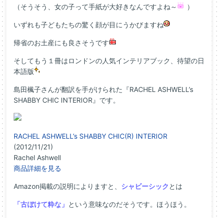
（そうそう、女の子って手紙が大好きなんですよね～
）
いずれも子どもたちの驚く顔が目にうかびますね
帰省のお土産にも良さそうです
そしてもう１冊はロンドンの人気インテリアブック、待望の日
本語版
島田楓子さんが翻訳を手がけられた『RACHEL ASHWELL’s
SHABBY CHIC INTERIOR』です。
RACHEL ASHWELL’s SHABBY CHIC(R) INTERIOR
(2012/11/21)
Rachel Ashwell
商品詳細を見る
Amazon掲載の説明によりますと、
シャビーシック
とは
「古ぼけて粋な」
という意味なのだそうです。ほうほう。