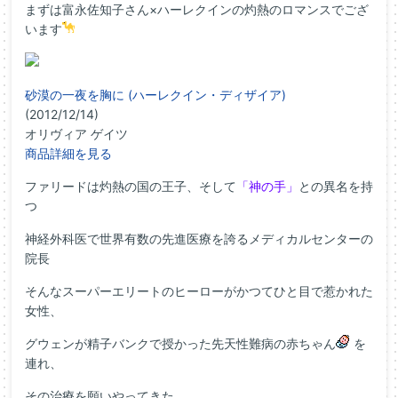
まずは富永佐知子さん×ハーレクインの灼熱のロマンスでござ
います
砂漠の一夜を胸に (ハーレクイン・ディザイア)
(2012/12/14)
オリヴィア ゲイツ
商品詳細を見る
ファリードは灼熱の国の王子、そして
「神の手」
との異名を持
つ
神経外科医で世界有数の先進医療を誇るメディカルセンターの
院長
そんなスーパーエリートのヒーローがかつてひと目で惹かれた
女性、
グウェンが精子バンクで授かった先天性難病の赤ちゃん
を
連れ、
その治療を願いやってきた…。