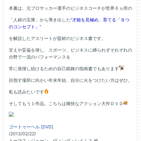
本書は、元プロサッカー選手のビジネスコーチが世界６ヵ所の
「人材の宝庫」から導き出した
“才能を見極め、育てる「８つ
のコンセプト」”
を解説したアスリートが題材のビジネス書です。
甘えや妥協を律し、スポーツ、ビジネスに縛られずそれぞれの
分野で一流のパフォーマンスを
常に発揮し続けるための自己鍛錬の指南書でもあります
目指す場所に向かい年末年始、自分に火をつけたい方はぜひ。
私も読みたいです
そしてもう１作品。こちらは痛快なアクション大作ＤＶＤ
ゴートゥーヘル [DVD]
(2013/02/22)
トーマス・ジェーン、ヴィング・レイムス 他