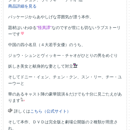
商品詳細を見る
パッケージからあやしげな雰囲気が漂う本作、
題材はいわゆる
“怪異譚”
なのですが世にも切ないラブストーリ
ーです
中国の四小名旦（４大若手女優）のうち、
ジョウ・シュンとヴィッキー・チャオがひとりの男をめぐり
妖しき美女と献身的な妻として対立
そしてドニー・イェン、チェン・クン、スン・リー、チー・ユ
ーウーと
華のあるキャスト陣の豪華競演＆だけでも十分に見ごたえがあ
ります
詳しくは
こちら（公式サイト）
そして本作、ＤＶＤは完全版と劇場公開版の２種類が用意さ
れ、