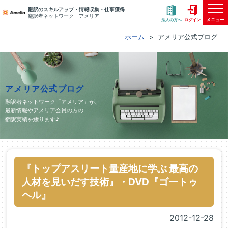
翻訳のスキルアップ・情報収集・仕事獲得
翻訳者ネットワーク アメリア
メニュー
法人の方へ
ログイン
ホーム
アメリア公式ブログ
アメリア公式ブログ
翻訳者ネットワーク「アメリア」が、
最新情報やアメリア会員の方の
翻訳実績を綴ります♪
『トップアスリート量産地に学ぶ 最高の
人材を見いだす技術』・DVD『ゴートゥ
ヘル』
2012-12-28