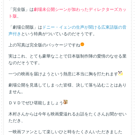
「完全版」は
劇場未公開シーンが加わったディレクターズカッ
ト版
、
「劇場公開版」は
ドニー・イェンの生声が聞ける広東語版の音
声付き
という特典がついているのだそうです。
上の写真は完全版のパッケージですね
実はこれ、とても豪華なことで日本版制作陣の愛情のなせる業
なのだそうです。
一つの映画を届けようという熱意に本当に胸を打たれます
劇場公開を見逃してしまった皆様、決して落ち込むことはあり
ません。
ＤＶＤでぜひ堪能しましょう
木村さんからは今年も映画愛溢れるお話をたくさんお聞かせい
ただき、
一映画ファンとして楽しいひと時をたくさんいただきました