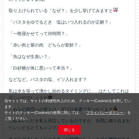
取り上げられている「なぜ？」を少し挙げてみますと
「パスタをゆでるとき 塩はいつ入れるのが正解？」
「一晩寝かせてって何時間？」
「赤い肉と紫の肉 どちらが新鮮？」
「魚はなぜ生臭い？」
「白砂糖が体に悪いって本当？」
などなど。パスタの塩、イツ入れます？
私は水を張って沸かし始めるタイミングに……はたしてこれは
正しいのでしょうか
当サイトでは、サイトの利便性向上のため、クッキー(Cookie)を使用してい
ます。
これらの疑問への答えは、ずばり本書で見つかります
サイトのクッキー(Cookie)の使用に関しては、「
プライバシーポリシー
」を
ご覧ください。
ご献本いただき私も拝読しているのですが、合間に織り込まれ
たレシピもとてもシンプルで
閉じる
すぐにマネしたくなります。お料理にちょっとでも興味がある