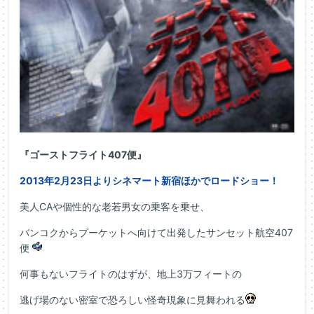
『ゴーストフライト407便』
2013年2月23日よりシネマート新宿ほかでロードショー！
美人CAや個性的な老若男女の乗客を乗せ、
バンコクからプーケットへ向けて出発したサンセット航空407
便
何事もないフライトのはずが、地上3万フィートの
逃げ場のない密室で恐ろしい怪奇現象に見舞われる