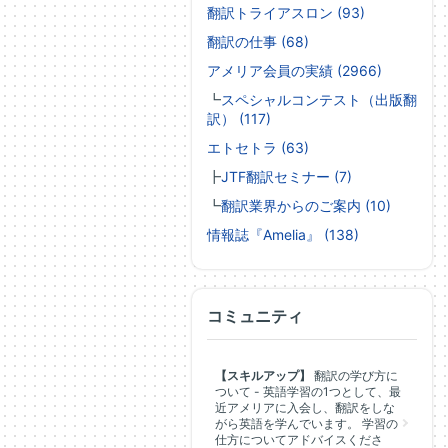
翻訳トライアスロン (93)
翻訳の仕事 (68)
アメリア会員の実績 (2966)
┗
スペシャルコンテスト（出版翻
訳） (117)
エトセトラ (63)
┣
JTF翻訳セミナー (7)
┗
翻訳業界からのご案内 (10)
情報誌『Amelia』 (138)
コミュニティ
【スキルアップ】
翻訳の学び方に
ついて - 英語学習の1つとして、最
近アメリアに入会し、翻訳をしな
がら英語を学んでいます。 学習の
仕方についてアドバイスくださ