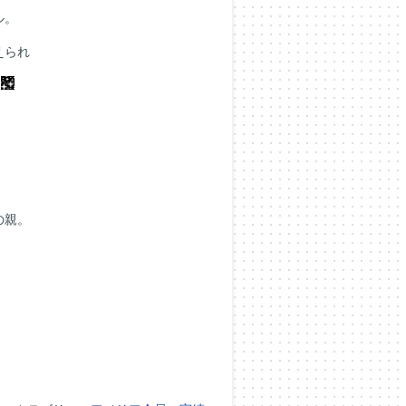
ル。
えられ
…
の親。