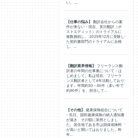
い。 ...
【仕事の悩み】
翻訳会社からの案
件が来ない - 現在、英日翻訳（ポ
ストエディット）のトライアルに
複数挑戦し、 2025年12月に受験し
た契約書部門のトライアルに合格
し、...
【翻訳業界情報】
フリーランス翻
訳者の年間の仕事量について - は
じめまして。私は現在、フリーラ
ンス翻訳者として4年活動しており
ます。年間約50～60件（多い年で
約90件）を、担当して...
【その他】
健康保険組合について
- 先日、国民健康保険の納入通知書
が届き、その額に呆然としまし
た。居住地である市は国保保険料
が高いと聞いてはおりました。昨
年...