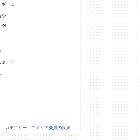
ルギーに
言や
ん
も
なぁ…
き
カテゴリー：
アメリア会員の実績