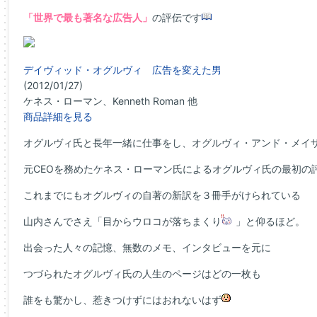
「世界で最も著名な広告人」
の評伝です
デイヴィッド・オグルヴィ 広告を変えた男
(2012/01/27)
ケネス・ローマン、Kenneth Roman 他
商品詳細を見る
オグルヴィ氏と長年一緒に仕事をし、オグルヴィ・アンド・メイ
元CEOを務めたケネス・ローマン氏によるオグルヴィ氏の最初の
これまでにもオグルヴィの自著の新訳を３冊手がけられている
山内さんでさえ「目からウロコが落ちまくり
」と仰るほど。
出会った人々の記憶、無数のメモ、インタビューを元に
つづられたオグルヴィ氏の人生のページはどの一枚も
誰をも驚かし、惹きつけずにはおれないはず