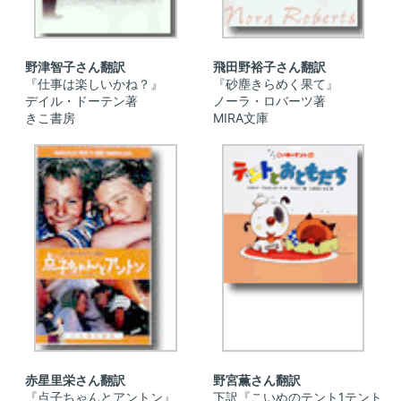
野津智子さん翻訳
飛田野裕子さん翻訳
『仕事は楽しいかね？』
『砂塵きらめく果て』
デイル・ドーテン著
ノーラ・ロバーツ著
きこ書房
MIRA文庫
赤星里栄さん翻訳
野宮薫さん翻訳
『点子ちゃんとアントン』
下訳『こいぬのテント1テント