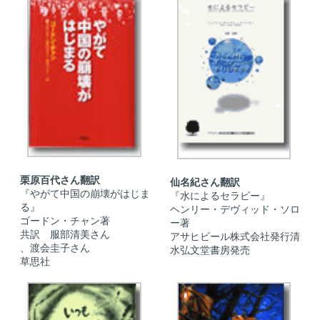
栗原百代さん翻訳
仙名紀さん翻訳
『やがて中国の崩壊がはじま
『水によるセラピー』
る』
ヘンリー・デヴィッド・ソロ
ゴードン・チャン著
ー著
共訳 服部清美さん
アサヒビール株式会社発行清
、渡会圭子さん
水弘文堂書房発売
草思社