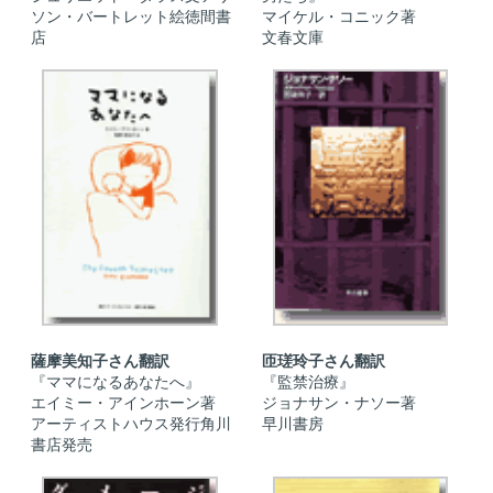
ソン・バートレット絵徳間書
マイケル・コニック著
店
文春文庫
薩摩美知子さん翻訳
匝瑳玲子さん翻訳
『ママになるあなたへ』
『監禁治療』
エイミー・アインホーン著
ジョナサン・ナソー著
アーティストハウス発行角川
早川書房
書店発売