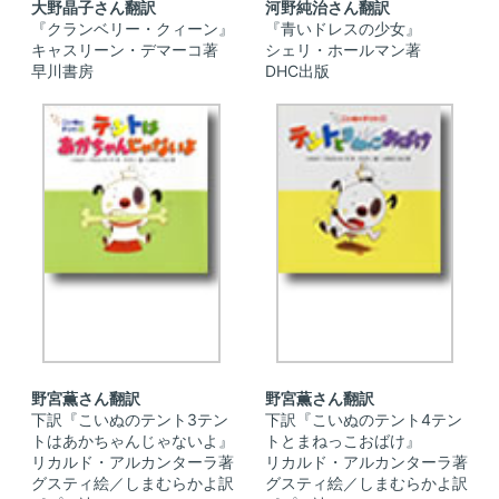
大野晶子さん翻訳
河野純治さん翻訳
『クランベリー・クィーン』
『青いドレスの少女』
キャスリーン・デマーコ著
シェリ・ホールマン著
早川書房
DHC出版
野宮薫さん翻訳
野宮薫さん翻訳
下訳『こいぬのテント3テン
下訳『こいぬのテント4テン
トはあかちゃんじゃないよ』
トとまねっこおばけ』
リカルド・アルカンターラ著
リカルド・アルカンターラ著
グスティ絵／しまむらかよ訳
グスティ絵／しまむらかよ訳