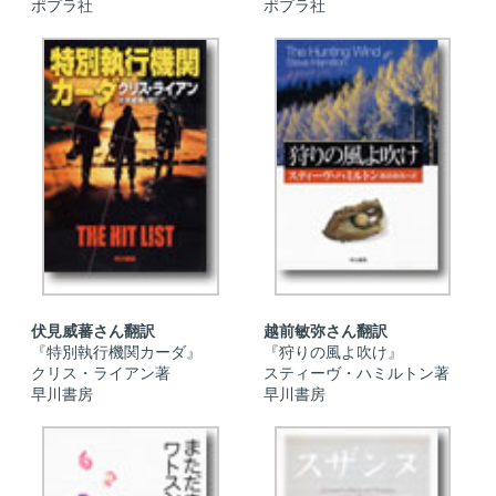
ポプラ社
ポプラ社
伏見威蕃さん翻訳
越前敏弥さん翻訳
『特別執行機関カーダ』
『狩りの風よ吹け』
クリス・ライアン著
スティーヴ・ハミルトン著
早川書房
早川書房