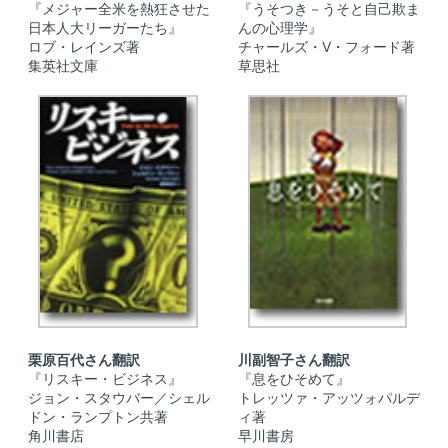
『メジャー全米を熱狂させた
『うそつき－うそと自己欺ま
日本人大リーガーたち』
んの心理学』
ロブ・レインズ著
チャールズ・V・フォード著
集英社文庫
草思社
栗原百代さん翻訳
川副智子さん翻訳
『リスキー・ビジネス』
『息をひそめて』
ジョン・スタウバー／シェル
トレッツァ・アッツォパルデ
ドン・ランプトン共著
ィ著
角川書店
早川書房