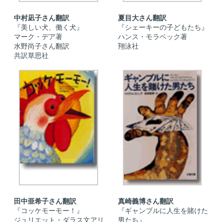
中村凪子さん翻訳
夏目大さん翻訳
『美しい犬、働く犬』
『シェーキーの子どもたち』
マーク・デア著
ハンス・モラベック著
水野尚子さん翻訳
翔泳社
共訳草思社
田中亜希子さん翻訳
真崎義博さん翻訳
『コッケモーモー！』
『ギャンブルに人生を賭けた
ジュリエット・ダラス文アリ
男たち』