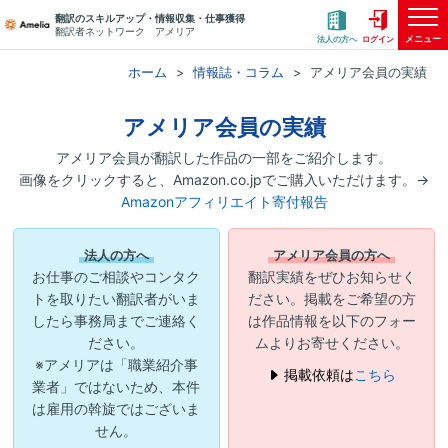
翻訳のスキルアップ・情報収集・仕事獲得
翻訳者ネットワーク アメリア
メニュー
法人の方へ
ログイン
ホーム
情報誌・コラム
アメリア会員の実績
アメリア会員の実績
アメリア会員が翻訳した作品の一部をご紹介します。
画像をクリックすると、Amazon.co.jpでご購入いただけます。→
Amazonアフィリエイト寄付報告
法人の方へ
アメリア会員の方へ
お仕事のご相談やコンタク
翻訳実績をぜひお知らせく
トを取りたい翻訳者がいま
ださい。掲載をご希望の方
したら事務局までご連絡く
は作品情報を以下のフォー
ださい。
ムよりお寄せください。
※アメリアは「職業紹介事
掲載依頼は
こちら
業者」ではないため、本件
は雇用の斡旋ではございま
せん。