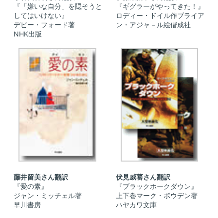
『「嫌いな自分」を隠そうと
『ギグラーがやってきた！』
してはいけない』
ロディー・ドイル作ブライア
デビー・フォード著
ン・アジャ－ル絵偕成社
NHK出版
藤井留美さん翻訳
伏見威蕃さん翻訳
『愛の素』
『ブラックホークダウン』
ジャン・ミッチェル著
上下巻マーク・ボウデン著
早川書房
ハヤカワ文庫