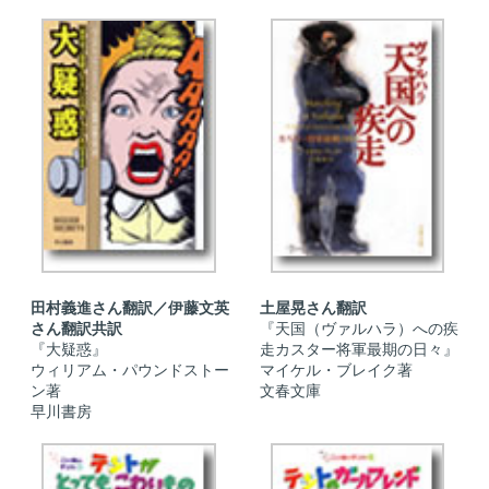
田村義進さん翻訳／伊藤文英
土屋晃さん翻訳
さん翻訳共訳
『天国（ヴァルハラ）への疾
『大疑惑』
走カスター将軍最期の日々』
ウィリアム・パウンドストー
マイケル・ブレイク著
ン著
文春文庫
早川書房