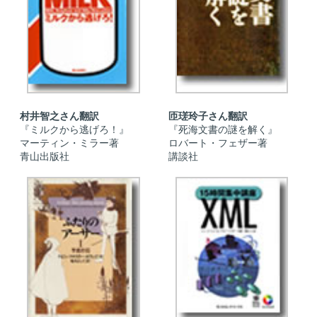
村井智之さん翻訳
匝瑳玲子さん翻訳
『ミルクから逃げろ！』
『死海文書の謎を解く』
マーティン・ミラー著
ロバート・フェザー著
青山出版社
講談社