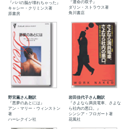
『運命の双子』
『パパの脳が壊れちゃった』
ダリン・ストラウス著
キャシー・クリミンス著
角川書店
原書房
野宮薫さん翻訳
岩田佳代子さん翻訳
『悪夢のあとには』
『さよなら満員電車、さよな
アン・マリー・ウィンストン
ら社内の悪口。』
著
シンシア・フロガート著
ハーレクイン社
花風社