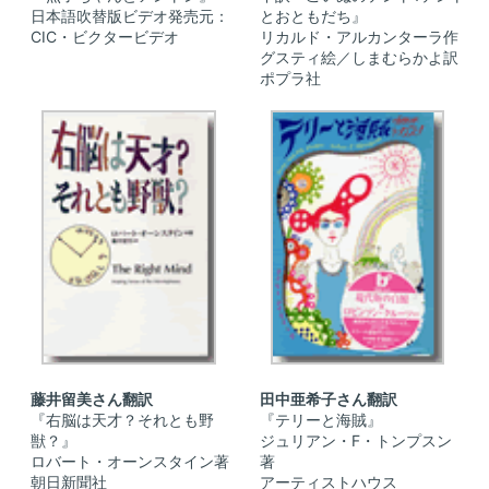
日本語吹替版ビデオ発売元：
とおともだち』
CIC・ビクタービデオ
リカルド・アルカンターラ作
グスティ絵／しまむらかよ訳
ポプラ社
藤井留美さん翻訳
田中亜希子さん翻訳
『右脳は天才？それとも野
『テリーと海賊』
獣？』
ジュリアン・F・トンプスン
ロバート・オーンスタイン著
著
朝日新聞社
アーティストハウス