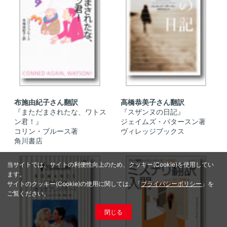
布施由紀子さん翻訳
高橋恭美子さん翻訳
『まただまされたな、ワトス
『スザンヌの日記』
ン君！』
ジェイムズ・パタースン著
コリン・ブルース著
ヴィレッジブックス
角川書店
当サイトでは、サイトの利便性向上のため、クッキー(Cookie)を使用してい
ます。
サイトのクッキー(Cookie)の使用に関しては、「
プライバシーポリシー
」を
ご覧ください。
閉じる