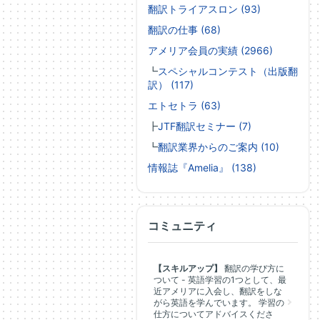
翻訳トライアスロン (93)
翻訳の仕事 (68)
アメリア会員の実績 (2966)
┗
スペシャルコンテスト（出版翻
訳） (117)
エトセトラ (63)
┣
JTF翻訳セミナー (7)
┗
翻訳業界からのご案内 (10)
情報誌『Amelia』 (138)
コミュニティ
【スキルアップ】
翻訳の学び方に
ついて - 英語学習の1つとして、最
近アメリアに入会し、翻訳をしな
がら英語を学んでいます。 学習の
仕方についてアドバイスくださ