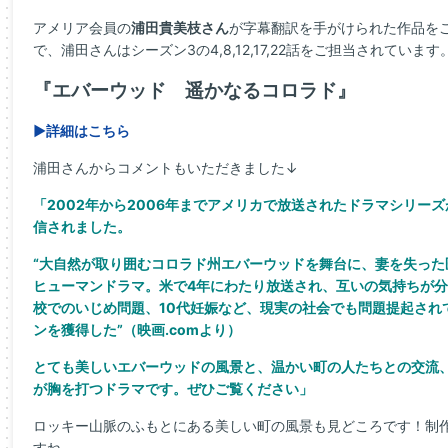
アメリア会員の
浦田貴美枝さん
が字幕翻訳を手がけられた作品をご紹
で、浦田さんはシーズン3の4,8,12,17,22話をご担当されています
『エバーウッド 遥かなるコロラド』
▶詳細はこちら
浦田さんからコメントもいただきました↓
「2002年から2006年までアメリカで放送されたドラマシリーズが
信されました。
“大自然が取り囲むコロラド州エバーウッドを舞台に、妻を失った
ヒューマンドラマ。米で4年にわたり放送され、互いの気持ちが
校でのいじめ問題、10代妊娠など、現実の社会でも問題提起され
ンを獲得した”（映画.comより）
とても美しいエバーウッドの風景と、温かい町の人たちとの交流
が胸を打つドラマです。ぜひご覧ください」
ロッキー山脈のふもとにある美しい町の風景も見どころです！制作
すね。