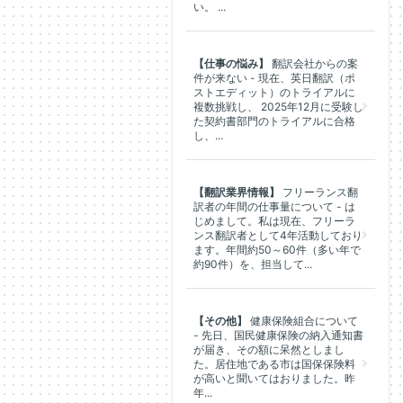
い。 ...
【仕事の悩み】
翻訳会社からの案
件が来ない - 現在、英日翻訳（ポ
ストエディット）のトライアルに
複数挑戦し、 2025年12月に受験し
た契約書部門のトライアルに合格
し、...
【翻訳業界情報】
フリーランス翻
訳者の年間の仕事量について - は
じめまして。私は現在、フリーラ
ンス翻訳者として4年活動しており
ます。年間約50～60件（多い年で
約90件）を、担当して...
【その他】
健康保険組合について
- 先日、国民健康保険の納入通知書
が届き、その額に呆然としまし
た。居住地である市は国保保険料
が高いと聞いてはおりました。昨
年...