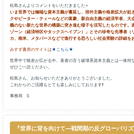
松島
さんよりコメントをいただきました⭐
いま世界では極端な資本主義が蔓延し、
排外主義や格差拡大が起
クやピーター・ティールなどの富豪、新自由主義の経済学者、
大
義のない新たな世界の構築に突き進む
様子を活写したものです。
ゾーン（経済特区やタックスヘイブン）」とその珍奇な先導者（
カ、南米、
メタバースなどで進行する恐ろしい社会実験の詳細を
みすず書房のサイトは
★こちら★
世界中で格差が広がる中、著者の言う破壊系資本主義とは一体何
ぜひご一読ください。
松島
さん、お知らせいただきありがとうございました。
これからのご活躍もとても楽しみにしております❗
事務局 S
『世界に背を向けて―戦間期の反グローバリズ